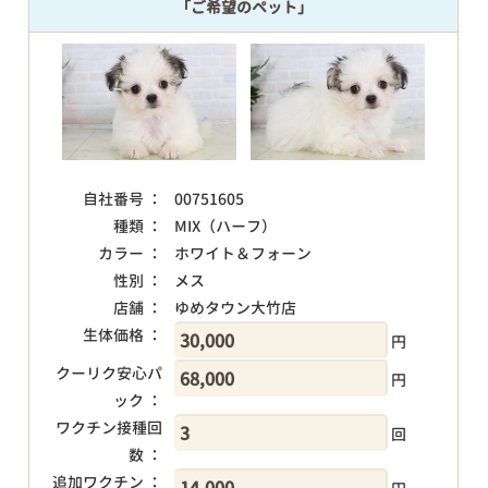
「ご希望のペット」
自社番号 ：
00751605
種類 ：
MIX（ハーフ）
カラー ：
ホワイト＆フォーン
性別 ：
メス
店舗 ：
ゆめタウン大竹店
生体価格 ：
円
クーリク安心パ
円
ック ：
ワクチン接種回
回
数 ：
追加ワクチン ：