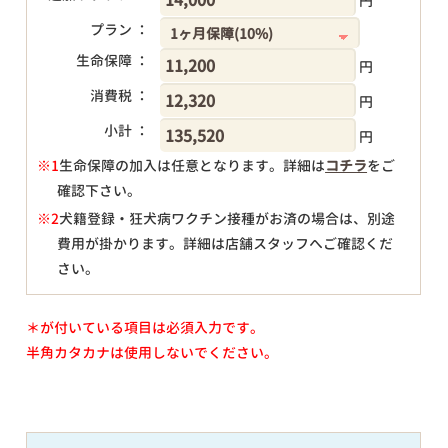
円
プラン ：
生命保障 ：
円
消費税 ：
円
小計 ：
円
※1
生命保障の加入は任意となります。詳細は
コチラ
をご
確認下さい。
円
※2
犬籍登録・狂犬病ワクチン接種がお済の場合は、別途
費用が掛かります。詳細は店舗スタッフへご確認くだ
さい。
＊が付いている項目は必須入力です。
半角カタカナは使用しないでください。