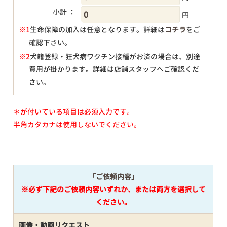
小計 ：
円
※1
生命保障の加入は任意となります。詳細は
コチラ
をご
確認下さい。
円
※2
犬籍登録・狂犬病ワクチン接種がお済の場合は、別途
費用が掛かります。詳細は店舗スタッフへご確認くだ
さい。
＊が付いている項目は必須入力です。
半角カタカナは使用しないでください。
「ご依頼内容」
※必ず下記のご依頼内容いずれか、または両方を選択して
ください。
画像・動画リクエスト