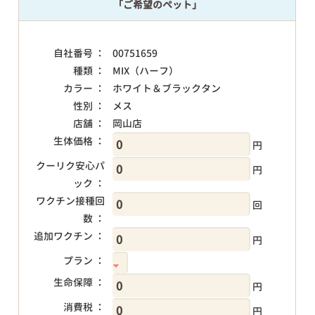
「ご希望のペット」
自社番号 ：
00751659
種類 ：
MIX（ハーフ）
カラー ：
ホワイト＆ブラックタン
性別 ：
メス
店舗 ：
岡山店
生体価格 ：
円
クーリク安心パ
円
ック ：
ワクチン接種回
回
数 ：
追加ワクチン ：
円
プラン ：
生命保障 ：
円
消費税 ：
円