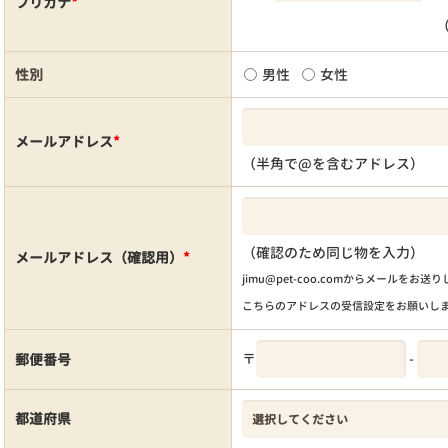
フリガナ
*
性別
男性
女性
メールアドレス
*
（半角で@を含むアドレス）
（確認のため同じ物を入力）
メールアドレス（確認用）
*
jimu@pet-coo.comからメールをお送
こちらのアドレスの受信設定をお願いし
〒
-
郵便番号
都道府県