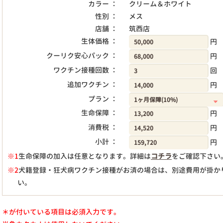
カラー ：
クリーム＆ホワイト
性別 ：
メス
店舗 ：
筑西店
生体価格 ：
円
クーリク安心パック ：
円
ワクチン接種回数 ：
回
追加ワクチン ：
円
プラン ：
生命保障 ：
円
消費税 ：
円
小計 ：
円
※1
生命保障の加入は任意となります。詳細は
コチラ
をご確認下さい
※2
犬籍登録・狂犬病ワクチン接種がお済の場合は、別途費用が掛か
い。
＊が付いている項目は必須入力です。