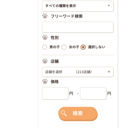
フリーワード検索
性別
男の子
女の子
選択しない
店舗
店舗を選択
（213店舗）
▼
価格
円
円
検索