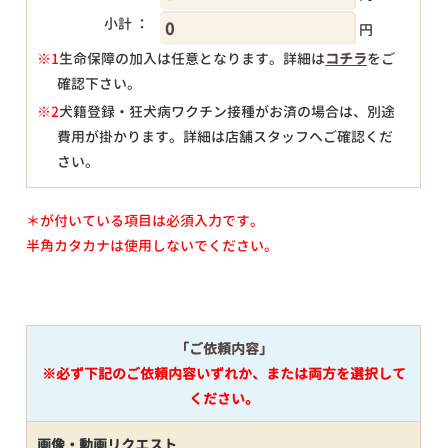
小計 ：
円
※1
生命保障の加入は任意となります。詳細は
コチラ
をご
確認下さい。
円
※2
犬籍登録・狂犬病ワクチン接種がお済の場合は、別途
費用が掛かります。詳細は店舗スタッフへご確認くだ
さい。
＊が付いている項目は必須入力です。
半角カタカナは使用しないでください。
「ご依頼内容」
※必ず下記のご依頼内容いずれか、または両方を選択して
ください。
画像・動画リクエスト