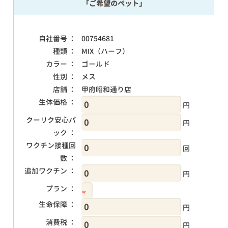
「ご希望のペット」
自社番号 ：
00754681
種類 ：
MIX（ハーフ）
カラー ：
ゴールド
性別 ：
メス
店舗 ：
甲府昭和通り店
生体価格 ：
円
クーリク安心パ
円
ック ：
ワクチン接種回
回
数 ：
追加ワクチン ：
円
プラン ：
生命保障 ：
円
消費税 ：
円