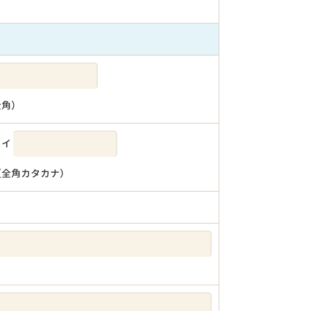
全角）
メイ
（全角カタカナ）