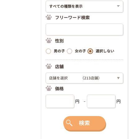
フリーワード検索
性別
男の子
女の子
選択しない
店舗
店舗を選択
（213店舗）
▼
価格
円
円
検索