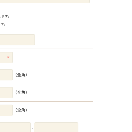
りします。
ます。
（全角）
（全角）
（全角）
-