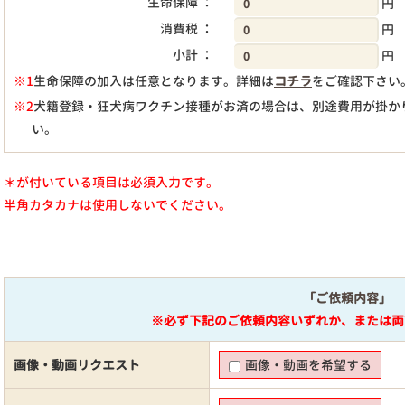
生命保障 ：
円
消費税 ：
円
小計 ：
円
※1
生命保障の加入は任意となります。詳細は
コチラ
をご確認下さい
※2
犬籍登録・狂犬病ワクチン接種がお済の場合は、別途費用が掛か
い。
＊が付いている項目は必須入力です。
半角カタカナは使用しないでください。
「ご依頼内容」
※必ず下記のご依頼内容いずれか、または両
画像・動画リクエスト
画像・動画を希望する