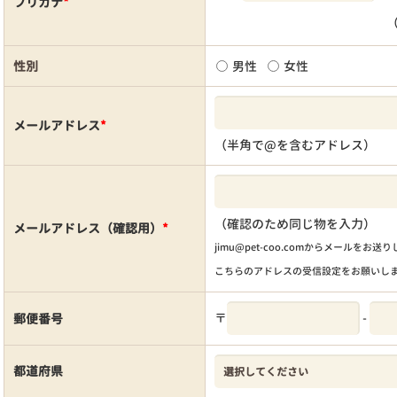
フリガナ
*
性別
男性
女性
メールアドレス
*
（半角で@を含むアドレス）
（確認のため同じ物を入力）
メールアドレス（確認用）
*
jimu@pet-coo.comからメールをお送
こちらのアドレスの受信設定をお願いし
〒
-
郵便番号
都道府県