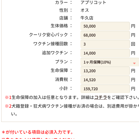
カラー ：
アプリコット
性別 ：
オス
店舗 ：
牛久店
生体価格 ：
円
クーリク安心パック ：
円
ワクチン接種回数 ：
回
追加ワクチン ：
円
プラン ：
生命保障 ：
円
消費税 ：
円
小計 ：
円
※1
生命保障の加入は任意となります。詳細は
コチラ
をご確認下さい
※2
犬籍登録・狂犬病ワクチン接種がお済の場合は、別途費用が掛か
い。
＊が付いている項目は必須入力です。