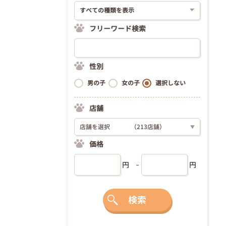
フリーワード検索
性別
男の子
女の子
選択しない
店舗
店舗を選択
（213店舗）
▼
価格
円
円
検索