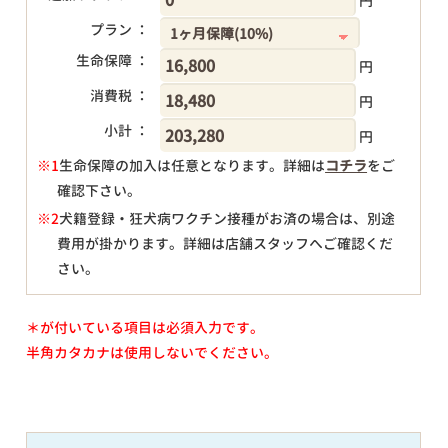
円
プラン ：
生命保障 ：
円
消費税 ：
円
小計 ：
円
※1
生命保障の加入は任意となります。詳細は
コチラ
をご
確認下さい。
円
※2
犬籍登録・狂犬病ワクチン接種がお済の場合は、別途
費用が掛かります。詳細は店舗スタッフへご確認くだ
さい。
＊が付いている項目は必須入力です。
半角カタカナは使用しないでください。