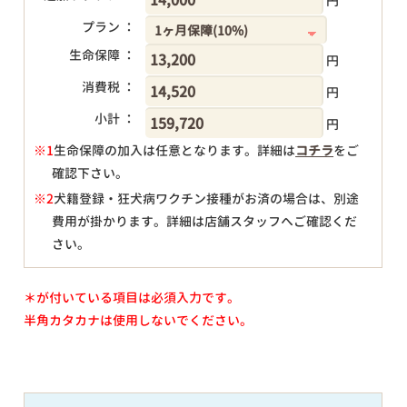
円
プラン ：
生命保障 ：
円
消費税 ：
円
小計 ：
円
※1
生命保障の加入は任意となります。詳細は
コチラ
をご
確認下さい。
円
※2
犬籍登録・狂犬病ワクチン接種がお済の場合は、別途
費用が掛かります。詳細は店舗スタッフへご確認くだ
さい。
＊が付いている項目は必須入力です。
半角カタカナは使用しないでください。