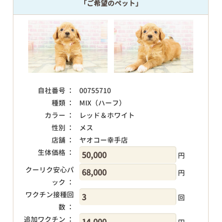
「ご希望のペット」
自社番号 ：
00755710
種類 ：
MIX（ハーフ）
カラー ：
レッド＆ホワイト
性別 ：
メス
店舗 ：
ヤオコー幸手店
生体価格 ：
円
クーリク安心パ
円
ック ：
ワクチン接種回
回
数 ：
追加ワクチン ：