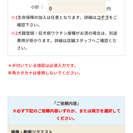
小計 ：
円
※1
生命保障の加入は任意となります。詳細は
コチラ
をご
確認下さい。
円
※2
犬籍登録・狂犬病ワクチン接種がお済の場合は、別途
費用が掛かります。詳細は店舗スタッフへご確認くだ
さい。
＊が付いている項目は必須入力です。
半角カタカナは使用しないでください。
「ご依頼内容」
※必ず下記のご依頼内容いずれか、または両方を選択して
ください。
画像・動画リクエスト