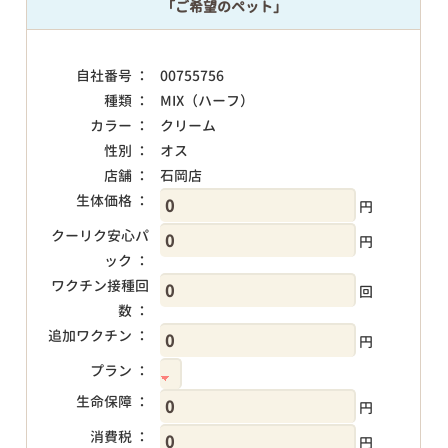
「ご希望のペット」
自社番号 ：
00755756
種類 ：
MIX（ハーフ）
カラー ：
クリーム
性別 ：
オス
店舗 ：
石岡店
生体価格 ：
円
クーリク安心パ
円
ック ：
ワクチン接種回
回
数 ：
追加ワクチン ：
円
プラン ：
生命保障 ：
円
消費税 ：
円