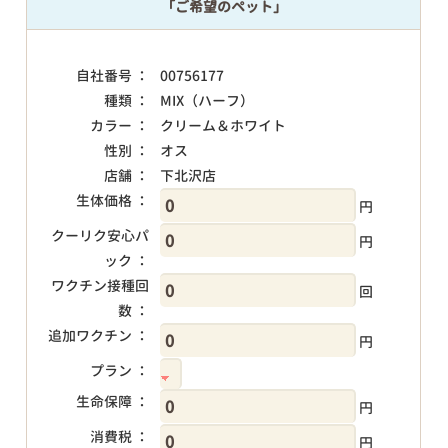
「ご希望のペット」
自社番号 ：
00756177
種類 ：
MIX（ハーフ）
カラー ：
クリーム＆ホワイト
性別 ：
オス
店舗 ：
下北沢店
生体価格 ：
円
クーリク安心パ
円
ック ：
ワクチン接種回
回
数 ：
追加ワクチン ：
円
プラン ：
生命保障 ：
円
消費税 ：
円