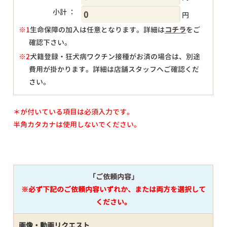
小計 ：
円
※1
生命保障の加入は任意となります。詳細は
コチラ
をご
確認下さい。
円
※2
犬籍登録・狂犬病ワクチン接種がお済の場合は、別途
費用が掛かります。詳細は店舗スタッフへご確認くだ
さい。
＊が付いている項目は必須入力です。
半角カタカナは使用しないでください。
「ご依頼内容」
※必ず下記のご依頼内容いずれか、または両方を選択して
ください。
画像・動画リクエスト