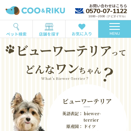
お問い合わせはこちら
0570-07-1122
10:00～20:00（ナビダイヤル）
お気に入り
ペット検索
店舗を探す
MENU
ビューワーテリア
って
？
ワン
どんな
ちゃん
What's Biewer-Terrier？
ビューワーテリア
英語表記：
biewer-
terrier
原産国：
ドイツ