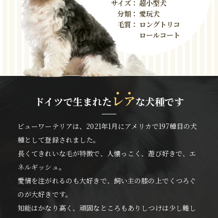
サイズ：
超小型犬
分類：
愛玩犬
毛質：
ロングトリコ
ロールコート
レ
ア
ドイツで生まれた
な犬種です
ビューワーテリアは、2021年1月にアメリカで197種目の犬
種として登録されました。
長くてきれいな毛が特徴で、人懐っこく、遊び好きで、エ
ネルギッシュ。
愛情を注がれるのも大好きで、飼い主の膝の上でくつろぐ
のが大好きです。
知能はかなり高く、頑固なところもありしつけは少し難し