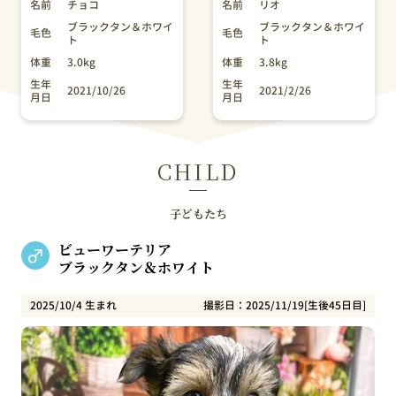
名前
チョコ
名前
リオ
ブラックタン＆ホワイ
ブラックタン＆ホワイ
毛色
毛色
ト
ト
体重
3.0kg
体重
3.8kg
生年
生年
2021/10/26
2021/2/26
月日
月日
CHILD
子どもたち
ビューワーテリア
ブラックタン＆ホワイト
2025/10/4 生まれ
撮影日：2025/11/19[生後45日目]