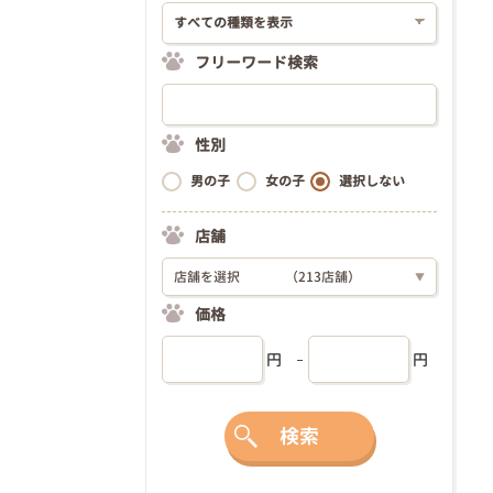
フリーワード検索
性別
男の子
女の子
選択しない
店舗
店舗を選択
（213店舗）
▼
価格
円
円
検索