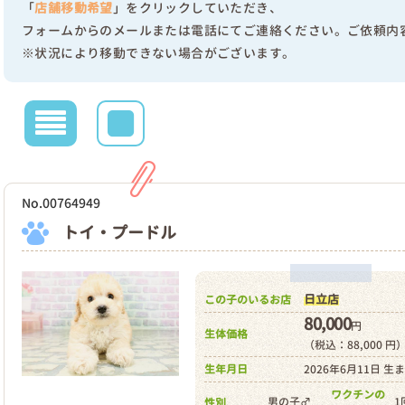
「
店舗移動希望
」をクリックしていただき、
フォームからのメールまたは電話にてご連絡ください。ご依頼内
※状況により移動できない場合がございます。
No.00764949
トイ・プードル
日立店
この子のいるお店
80,000
円
生体価格
（税込：88,000 円
生年月日
2026年6月11日 生
ワクチンの
男の子♂
1
性別