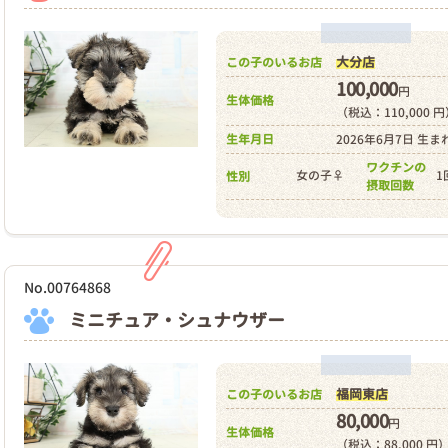
大分店
この子のいるお店
100,000
円
生体価格
（税込：110,000 
生年月日
2026年6月7日 生ま
ワクチンの
女の子♀
1
性別
摂取回数
No.00764868
ミニチュア・シュナウザー
福岡東店
この子のいるお店
80,000
円
生体価格
（税込：88,000 円