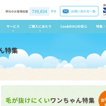
お
739,834
家族
お問い合わせ一覧
弊社のお客様総数
1
サービス
ご購入にあたり
Coo&RIKUの安心
特集・
ん特集