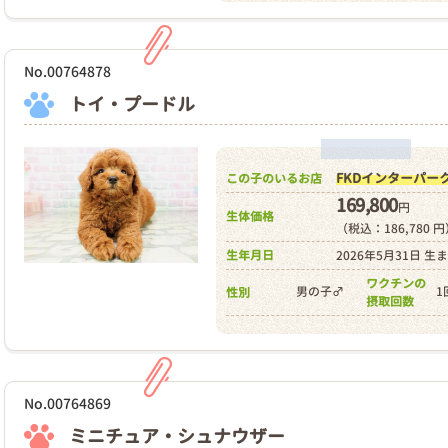
No.00764878
トイ・プードル
FKDインターパー
この子のいるお店
169,800
円
生体価格
（税込：186,780 
生年月日
2026年5月31日 生
ワクチンの
男の子♂
1
性別
摂取回数
No.00764869
ミニチュア・シュナウザー