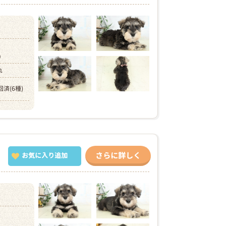
円）
れ
回済(6種)
さらに詳しく
お気に入り追加
）