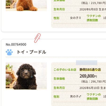
生体価格
（税込：219,780 
生年月日
2026年6月8日 生ま
ワクチンの
女の子♀
1
性別
摂取回数
No.00764900
トイ・プードル
静岡SBS通り店
この子のいるお店
269,800
円
生体価格
（税込：296,780 
生年月日
2026年6月10日 生
ワクチンの
男の子♂
1
性別
摂取回数