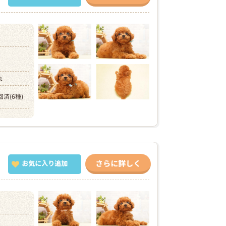
）
れ
回済(6種)
さらに詳しく
お気に入り追加