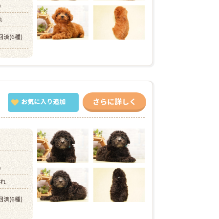
円）
れ
回済(6種)
さらに詳しく
お気に入り追加
円）
まれ
回済(6種)