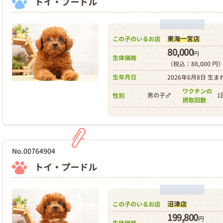
トイ・プードル
東海一宮店
この子のいるお店
80,000
円
生体価格
（税込：88,000 円
生年月日
2026年6月8日 生ま
ワクチンの
男の子♂
1
性別
摂取回数
No.00764904
トイ・プードル
沼津店
この子のいるお店
199,800
円