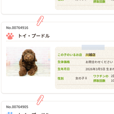
摂取回数
No.00764916
トイ・プードル
川越店
この子のいるお店
生体価格
お問合わせください
生年月日
2026年3月5日 生ま
2
ワクチンの
女の子♀
性別
1
摂取回数
No.00764905