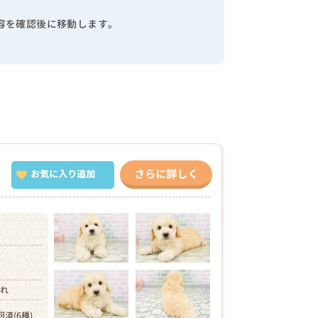
容を確認後に移動します。
さらに詳しく
お気に入り追加
）
まれ
回済(6種)