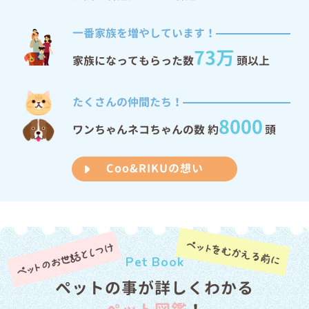
お知らせ
2026/07/03
一番家族を増やしています！
7/26（日）城東古市店閉店のお知らせ
73万
家族になってもらった数
頭以上
お知らせ
2026/06/18
6/21（日）茶屋町店閉店のお知らせ
たくさんの仲間たち！
お知らせ
2026/06/05
8000
ワンちゃんネコちゃんの数 約
頭
【6/6(土)〜6/14(日)店舗改装閉店SALE！】高槻店リニューアルに
向けて一時閉店のお知らせ
Coo&RIKUの想い
お知らせ
2026/05/25
6/14（日）阿佐ヶ谷店閉店のお知らせ
お知らせ
2026/05/15
Pet Book
6/21（日）浅草店閉店のお知らせ
ペットの事が詳しくわかる
お知らせ
2026/05/11