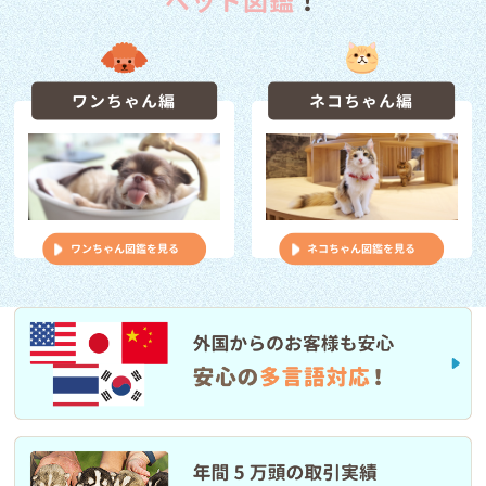
ペット図鑑
！
6/7（日）秋葉原店閉店のお知らせ
お知らせ
2026/05/08
5/23(土) 第10回クーリクWANフェスタ in 足立本店 開催のお知ら
ワンちゃん編
ネコちゃん編
せ♪
お知らせ
2026/04/15
福岡東店 臨時休業のお知らせ
お知らせ
2026/04/14
ワンちゃん図鑑を見る
ネコちゃん図鑑を見る
ゴールデンウィーク期間の営業時間のご案内
お知らせ
2026/03/29
3/29(日）阿倍野店閉店のお知らせ
お知らせ
2026/03/12
3/14(土)・15(日) 第9回クーリクWANフェスタ in 函館店 開催のお
知らせ♪