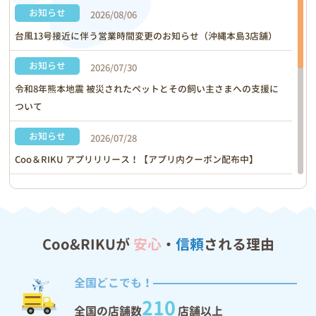
お知らせ
2026/08/06
台風13号接近に伴う営業時間変更のお知らせ（沖縄本島3店舗）
お知らせ
2026/07/30
令和8年熊本地震 被災されたペットとその飼い主さまへの支援に
ついて
お知らせ
2026/07/28
Coo＆RIKU アプリリリース！【アプリ内クーポン配布中】
お知らせ
2026/07/28
7月28日(火)地震に伴う臨時休業のお知らせ【宇土シティモール
店・イオンモール宇城店・カリーノ菊陽店】
Coo&RIKUが
安心
・
信頼
される理由
お知らせ
2026/07/14
全国どこでも！
【7/18日(土)〜8/31(月)】おトクな夏キャンペーン開催！【猫カフ
ェ空陸家】
210
全国の店舗数
店舗以上