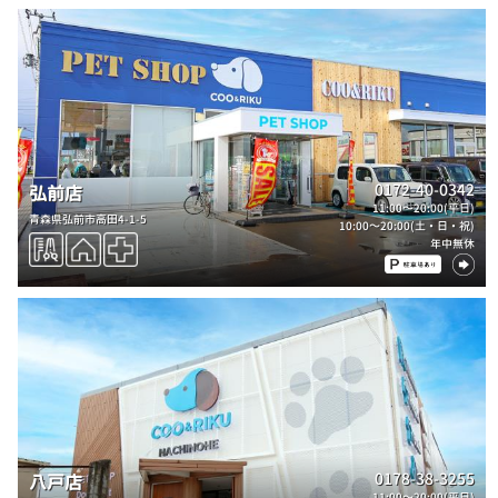
0172-40-0342
弘前店
11:00～20:00(平日)
青森県弘前市高田4-1-5
10:00～20:00(土・日・祝)
年中無休
0178-38-3255
八戸店
11:00～20:00(平日)