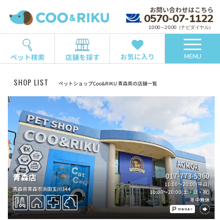
お問い合わせはこちら
0570-07-1122
10:00～20:00（ナビダイヤル）
お気に入り
ペット検索
店舗を探す
MENU
SHOP LIST
ペットショップCoo&RIKU 青森県の店舗一覧
017-773-5360
青森店
11:00～20:00(平日)
青森県青森市浜田玉川344
10:00～20:00(土・日・祝)
年中無休