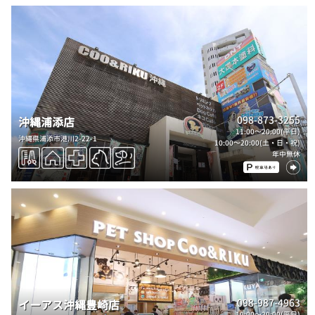
098-873-3255
沖縄浦添店
11:00～20:00(平日)
沖縄県浦添市港川2-22-1
10:00～20:00(土・日・祝)
年中無休
098-987-4963
イーアス沖縄豊崎店
10:00～20:00(平日)