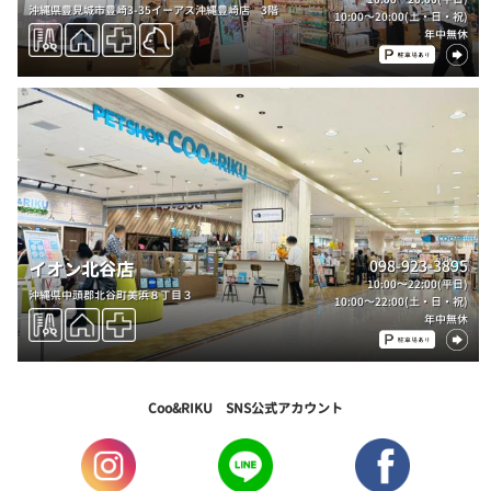
沖縄県豊見城市豊崎3-35イーアス沖縄豊崎店 3階
10:00～20:00(土・日・祝)
年中無休
098-923-3895
イオン北谷店
10:00～22:00(平日)
沖縄県中頭郡北谷町美浜８丁目３
10:00～22:00(土・日・祝)
年中無休
Coo&RIKU SNS公式アカウント