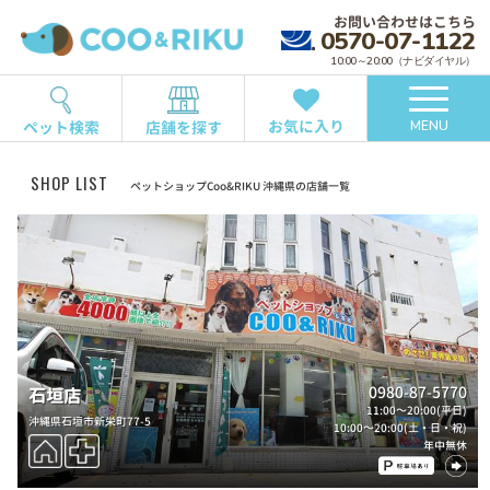
お問い合わせはこちら
0570-07-1122
10:00～20:00（ナビダイヤル）
お気に入り
ペット検索
店舗を探す
MENU
SHOP LIST
ペットショップCoo&RIKU 沖縄県の店舗一覧
0980-87-5770
石垣店
11:00～20:00(平日)
沖縄県石垣市新栄町77-5
10:00～20:00(土・日・祝)
年中無休