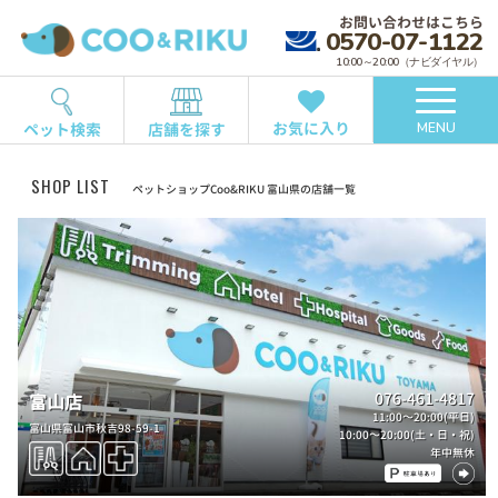
お問い合わせはこちら
0570-07-1122
10:00～20:00（ナビダイヤル）
お気に入り
ペット検索
店舗を探す
MENU
SHOP LIST
ペットショップCoo&RIKU 富山県の店舗一覧
076-461-4817
富山店
11:00～20:00(平日)
富山県富山市秋吉98-59-1
10:00～20:00(土・日・祝)
年中無休