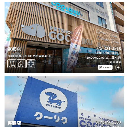
075-321-3818
京都店
11:00～20:00(平日)
京都府京都市右京区西院巽町30-1
10:00～20:00(土・日・祝)
年中無休
0773-77-5360
舞鶴店
11:00～20:00(平日)