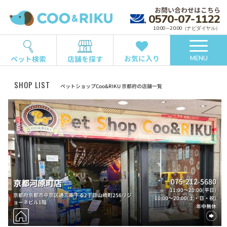
お問い合わせはこちら
0570-07-1122
10:00～20:00（ナビダイヤル）
お気に入り
ペット検索
店舗を探す
MENU
SHOP LIST
ペットショップCoo&RIKU 京都府の店舗一覧
075-212-5680
京都河原町店
11:00～20:00(平日)
京都府京都市中京区通三条下る2丁目山崎町256リジ
10:00～20:00(土・日・祝)
ョーネビル1階
年中無休