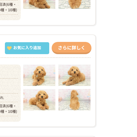
回済(6種・
0種・10種)
さらに詳しく
お気に入り追加
）
まれ
回済(6種・
0種・10種)