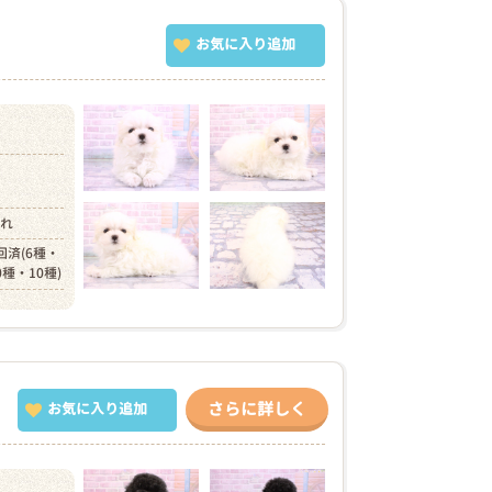
お気に入り追加
）
まれ
回済(6種・
0種・10種)
さらに詳しく
お気に入り追加