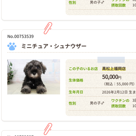
男の子♂
性別
1
摂取回数
No.00753539
ミニチュア・シュナウザー
高松上福岡店
この子のいるお店
50,000
円
生体価格
（税込：55,000 円
生年月日
2026年2月12日 生
3
ワクチンの
男の子♂
性別
1
摂取回数