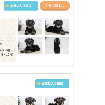
さらに詳しく
お気に入り追加
）
まれ
回済(6種・
0種・10種)
お気に入り追加