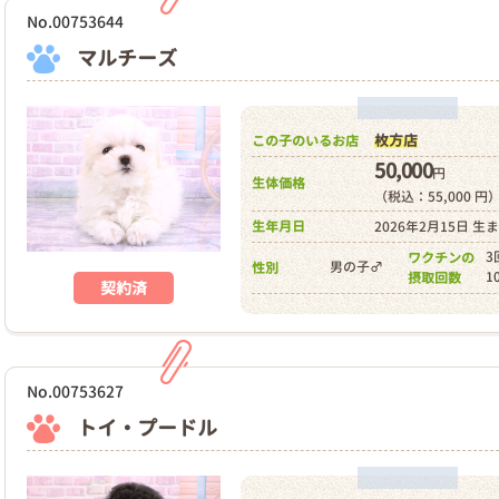
No.00753644
マルチーズ
枚方店
この子のいるお店
50,000
円
生体価格
（税込：55,000 円
生年月日
2026年2月15日 生
3
ワクチンの
男の子♂
性別
1
摂取回数
契約済
No.00753627
トイ・プードル