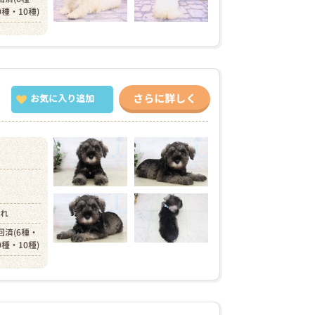
0種・10種)
さらに詳しく
お気に入り追加
）
まれ
回済(6種・
0種・10種)