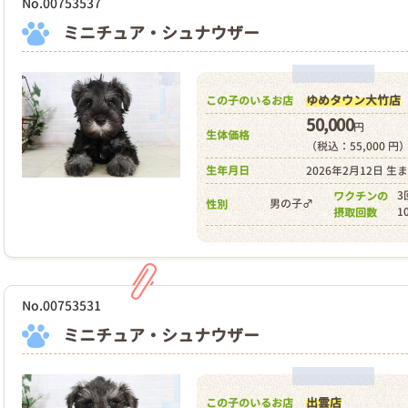
No.00753537
ミニチュア・シュナウザー
ゆめタウン大竹店
この子のいるお店
50,000
円
生体価格
（税込：55,000 円
生年月日
2026年2月12日 生
3
ワクチンの
男の子♂
性別
1
摂取回数
No.00753531
ミニチュア・シュナウザー
出雲店
この子のいるお店