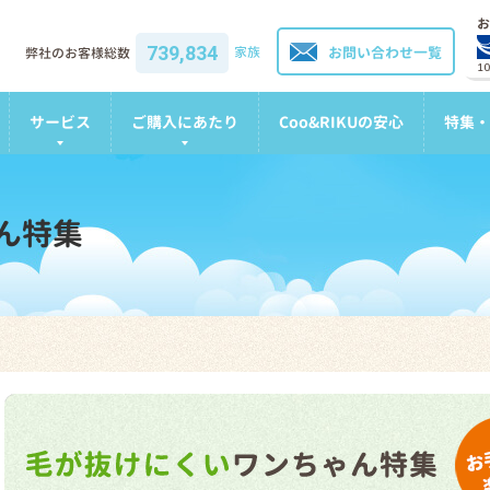
お
739,834
家族
お問い合わせ一覧
弊社のお客様総数
1
サービス
ご購入にあたり
Coo&RIKUの安心
特集・
ん特集