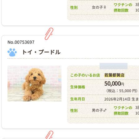
3
ワクチンの
女の子♀
性別
1
摂取回数
No.00753697
トイ・プードル
若葉都賀店
この子のいるお店
50,000
円
生体価格
（税込：55,000 円
生年月日
2026年2月14日 生
3
ワクチンの
男の子♂
性別
1
摂取回数