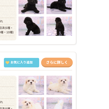
）
まれ
回済(6種・
0種・10種)
さらに詳しく
お気に入り追加
）
まれ
回済(6種・