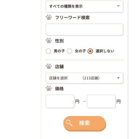
フリーワード検索
性別
男の子
女の子
選択しない
店舗
店舗を選択
（213店舗）
▼
価格
円
円
検索