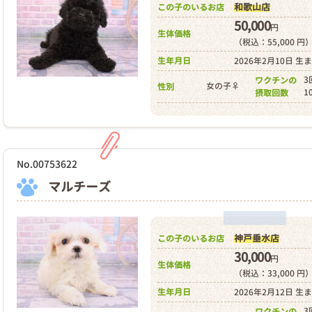
和歌山店
この子のいるお店
50,000
円
生体価格
（税込：55,000 円
生年月日
2026年2月10日 生
3
ワクチンの
女の子♀
性別
1
摂取回数
No.00753622
マルチーズ
神戸垂水店
この子のいるお店
30,000
円
生体価格
（税込：33,000 円
生年月日
2026年2月12日 生
3
ワクチンの