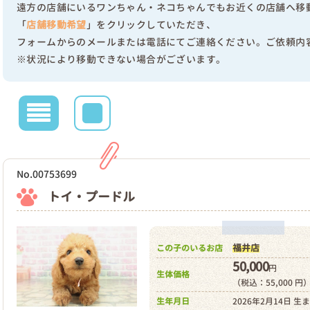
遠方の店舗にいるワンちゃん・ネコちゃんでもお近くの店舗へ移
「
店舗移動希望
」をクリックしていただき、
フォームからのメールまたは電話にてご連絡ください。ご依頼内
※状況により移動できない場合がございます。
No.00753699
トイ・プードル
福井店
この子のいるお店
50,000
円
生体価格
（税込：55,000 円
生年月日
2026年2月14日 生