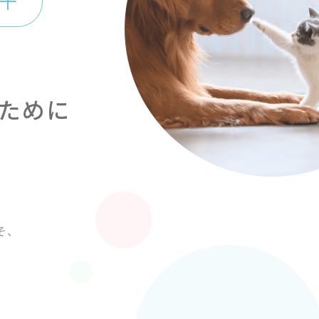
ために
そ、
」