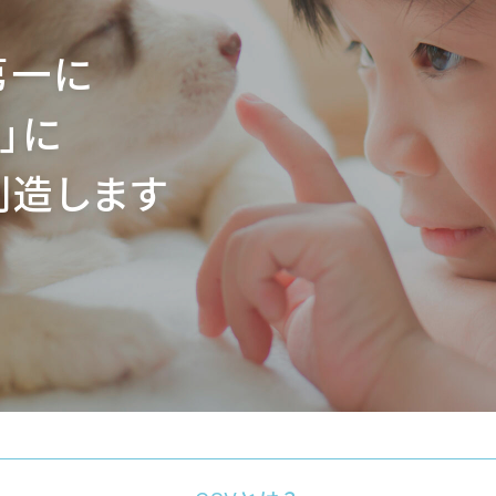
第一に
」に
創造します