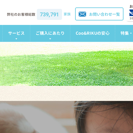
お
739,791
家族
お問い合わせ一覧
弊社のお客様総数
1
サービス
ご購入にあたり
Coo&RIKUの安心
特集・