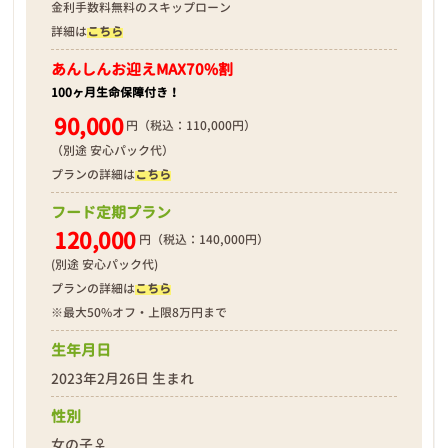
金利手数料無料のスキップローン
詳細は
こちら
あんしんお迎え
MAX70%割
100ヶ月生命保障付き！
90,000
円（税込：110,000円）
（別途 安心パック代）
プランの詳細は
こちら
フード定期プラン
120,000
円（税込：140,000円）
(別途 安心パック代)
プランの詳細は
こちら
※最大50%オフ・上限8万円まで
生年月日
2023年2月26日 生まれ
性別
女の子♀