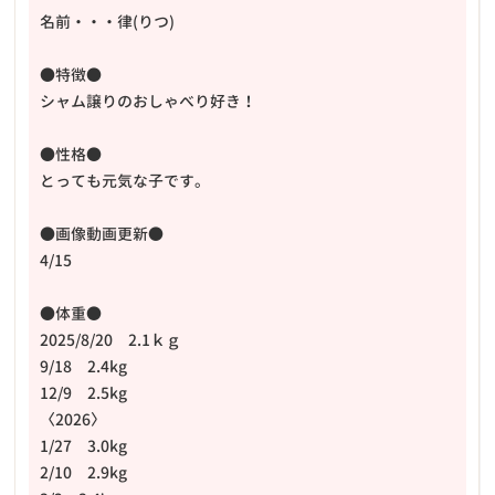
名前・・・律(りつ)
●特徴●
シャム譲りのおしゃべり好き！
●性格●
とっても元気な子です。
●画像動画更新●
4/15
●体重●
2025/8/20 2.1ｋｇ
9/18 2.4kg
12/9 2.5kg
〈2026〉
1/27 3.0kg
2/10 2.9kg