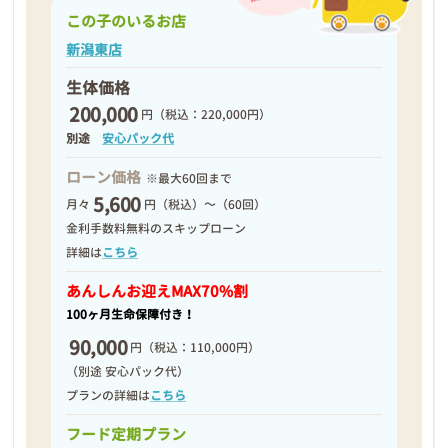
この子のいるお店
新潟東店
生体価格
200,000
円
（税込：220,000円）
別途
安心パック代
ローン価格
※最大60回まで
5,600
月々
円（税込）～（60回）
金利手数料無料のスキップローン
詳細は
こちら
あんしんお迎え
MAX70%割
100ヶ月生命保障付き！
90,000
円
（税込：110,000円）
（別途 安心パック代）
プランの詳細は
こちら
フード定期プラン