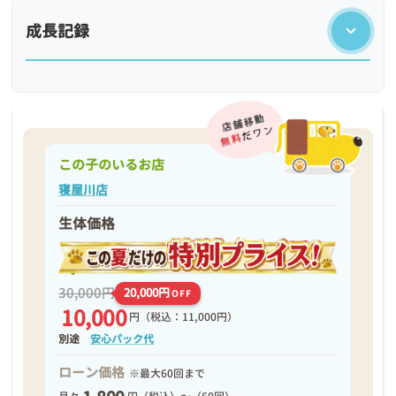
成長記録
この子のいるお店
寝屋川店
生体価格
❮
❯
30,000円
20,000円
OFF
10,000
円
（税込：11,000円）
別途
安心パック代
ローン価格
※最大60回まで