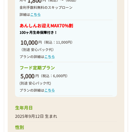
1,800
月々
円（税込）～（60回）
2025年09月20日
金利手数料無料のスキップローン
詳細は
こちら
あんしんお迎え
MAX70%割
100ヶ月生命保障付き！
10,000
円
（税込：11,000円）
（別途 安心パック代）
プランの詳細は
こちら
フード定期プラン
5,000
円
（税込：6,000円）
(別途 安心パック代)
プランの詳細は
こちら
生年月日
❮
❯
2025年9月12日 生まれ
性別