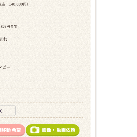
込：140,000円）
ら
限8万円まで
生まれ
タビー
舗移動
希望
画像・
動画依頼