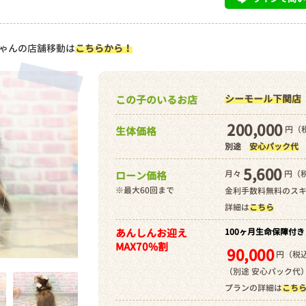
ゃんの店舗移動は
こちらから！
シーモール下関店
この子のいるお店
200,000
円（税
生体価格
別途
安心パック代
5,600
月々
円（
ローン価格
※最大60回まで
金利手数料無料のス
詳細は
こちら
あんしんお迎え
100ヶ月生命保障付き
MAX70%割
90,000
円（税込
（別途 安心パック代
プランの詳細は
こち