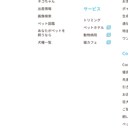
ネコちゃん
お
サービス
出産情報
ポ
画像検索
生
トリミング
ペット図鑑
遺
ペットホテル
あなたがペットを
特
飼うなら
動物病院
ワ
犬種一覧
猫カフェ
C
Co
優
先
引
お
狂
ご
飼
ペ