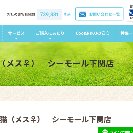
お
739,831
家族
お問い合わせ一覧
弊社のお客様総数
1
サービス
ご購入にあたり
Coo&RIKUの安心
特集・
（メス♀） シーモール下関店
猫（メス♀） シーモール下関店
ライン
で問い