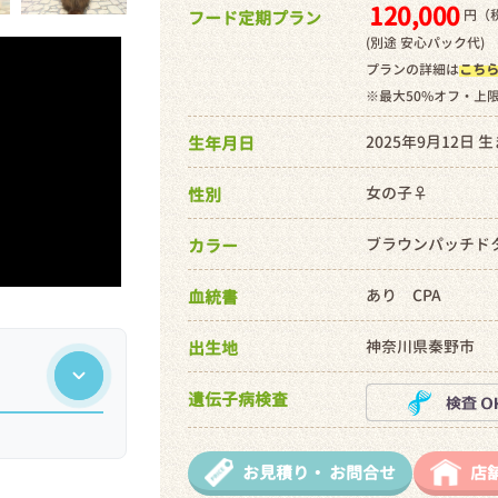
120,000
円（税
フード定期プラン
(別途 安心パック代)
プランの詳細は
こち
※最大50%オフ・上
2025年9月12日 
生年月日
女の子♀
性別
ブラウンパッチド
カラー
あり CPA
血統書
神奈川県秦野市
出生地
遺伝子病検査
お見積り・
お問合せ
店