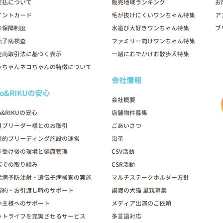
支払について
販売地域ランキング
お
イントカード
毛が抜けにくいワンちゃん特集
ア
命保障制度
水遊び大好きワンちゃん特集
ブ
伝子病検査
ファミリー向けワンちゃん特集
定商取引法に基づく表示
一緒におでかけお散歩犬特集
ンちゃんネコちゃんの特徴について
会社情報
oo&RIKUの安心
会社概要
o&RIKUの安心
店舗物件募集
良ブリーダー様とのお取引
ごあいさつ
進的ブリーディング施設の運営
沿革
き受け後の環境と健康管理
CSV活動
店での取り組み
CSR活動
犬病予防注射・遺伝子病検査の実施
マルチステークホルダー方針
契約・お引渡し時のサポート
譲渡の犬猫 里親募集
い主様へのサポート
メディア出演のご依頼
ットライフを充実させるサービス
多言語対応