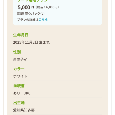
フード定期プラン
5,000
円
（税込：6,000円）
(別途 安心パック代)
プランの詳細は
こちら
生年月日
2025年11月2日 生まれ
性別
男の子♂
カラー
ホワイト
血統書
あり JKC
出生地
愛知県知多郡