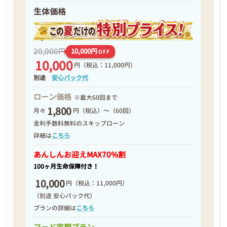
生体価格
20,000円
10,000円
OFF
10,000
円
（税込：11,000円）
別途
安心パック代
ローン価格
※最大60回まで
1,800
月々
円（税込）～（60回）
金利手数料無料のスキップローン
詳細は
こちら
あんしんお迎え
MAX70%割
100ヶ月生命保障付き！
10,000
円
（税込：11,000円）
（別途 安心パック代）
プランの詳細は
こちら