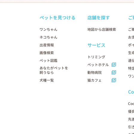
ペットを見つける
店舗を探す
ご
ワンちゃん
地図から店舗検索
ご
ネコちゃん
お
サービス
出産情報
ポ
画像検索
生
トリミング
ペット図鑑
遺
ペットホテル
あなたがペットを
特
飼うなら
動物病院
ワ
犬種一覧
猫カフェ
C
Co
優
先
引