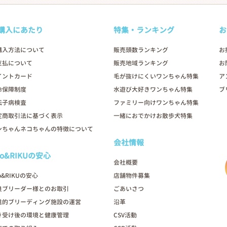
購入にあたり
特集・ランキング
お
購入方法について
販売頭数ランキング
お
支払について
販売地域ランキング
お
イントカード
毛が抜けにくいワンちゃん特集
ア
命保障制度
水遊び大好きワンちゃん特集
ブ
伝子病検査
ファミリー向けワンちゃん特集
定商取引法に基づく表示
一緒におでかけお散歩犬特集
ンちゃんネコちゃんの特徴について
会社情報
oo&RIKUの安心
会社概要
o&RIKUの安心
店舗物件募集
良ブリーダー様とのお取引
ごあいさつ
進的ブリーディング施設の運営
沿革
き受け後の環境と健康管理
CSV活動