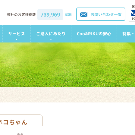
お
739,969
家族
お問い合わせ一覧
弊社のお客様総数
1
サービス
ご購入にあたり
Coo&RIKUの安心
特集・
ネコちゃん