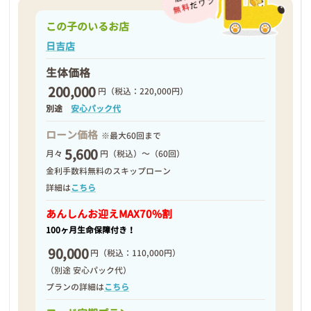
この子のいるお店
日吉店
生体価格
200,000
円
（税込：220,000円）
別途
安心パック代
ローン価格
※最大60回まで
5,600
月々
円（税込）～（60回）
金利手数料無料のスキップローン
詳細は
こちら
あんしんお迎え
MAX70%割
100ヶ月生命保障付き！
90,000
円
（税込：110,000円）
（別途 安心パック代）
プランの詳細は
こちら