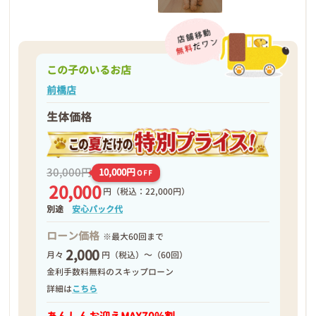
この子のいるお店
前橋店
生体価格
30,000円
10,000円
OFF
20,000
円
（税込：22,000円）
別途
安心パック代
ローン価格
※最大60回まで
2,000
月々
円（税込）～（60回）
金利手数料無料のスキップローン
詳細は
こちら