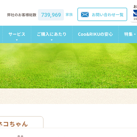
お
739,969
家族
お問い合わせ一覧
弊社のお客様総数
1
サービス
ご購入にあたり
Coo&RIKUの安心
特集・
ネコちゃん