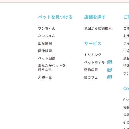
ペットを見つける
店舗を探す
ご
ワンちゃん
地図から店舗検索
ご
ネコちゃん
お
サービス
出産情報
ポ
画像検索
生
トリミング
ペット図鑑
遺
ペットホテル
あなたがペットを
特
飼うなら
動物病院
ワ
犬種一覧
猫カフェ
C
Co
優
先
引