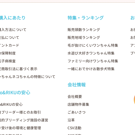
購入にあたり
特集・ランキング
お
購入方法について
販売頭数ランキング
お
支払について
販売地域ランキング
お
イントカード
毛が抜けにくいワンちゃん特集
ア
命保障制度
水遊び大好きワンちゃん特集
ブ
伝子病検査
ファミリー向けワンちゃん特集
定商取引法に基づく表示
一緒におでかけお散歩犬特集
ンちゃんネコちゃんの特徴について
会社情報
oo&RIKUの安心
会社概要
o&RIKUの安心
店舗物件募集
良ブリーダー様とのお取引
ごあいさつ
進的ブリーディング施設の運営
沿革
き受け後の環境と健康管理
CSV活動