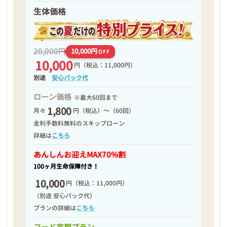
生体価格
20,000円
10,000円
OFF
10,000
円
（税込：11,000円）
別途
安心パック代
ローン価格
※最大60回まで
1,800
月々
円（税込）～（60回）
金利手数料無料のスキップローン
詳細は
こちら
あんしんお迎え
MAX70%割
100ヶ月生命保障付き！
10,000
円
（税込：11,000円）
（別途 安心パック代）
プランの詳細は
こちら