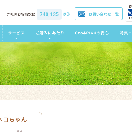
お
740,135
家族
お問い合わせ一覧
弊社のお客様総数
1
サービス
ご購入にあたり
Coo&RIKUの安心
特集・
ネコちゃん