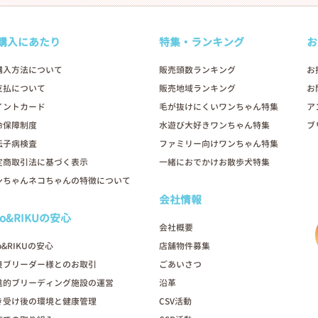
購入にあたり
特集・ランキング
お
購入方法について
販売頭数ランキング
お
支払について
販売地域ランキング
お
イントカード
毛が抜けにくいワンちゃん特集
ア
命保障制度
水遊び大好きワンちゃん特集
ブ
伝子病検査
ファミリー向けワンちゃん特集
定商取引法に基づく表示
一緒におでかけお散歩犬特集
ンちゃんネコちゃんの特徴について
会社情報
oo&RIKUの安心
会社概要
o&RIKUの安心
店舗物件募集
良ブリーダー様とのお取引
ごあいさつ
進的ブリーディング施設の運営
沿革
き受け後の環境と健康管理
CSV活動