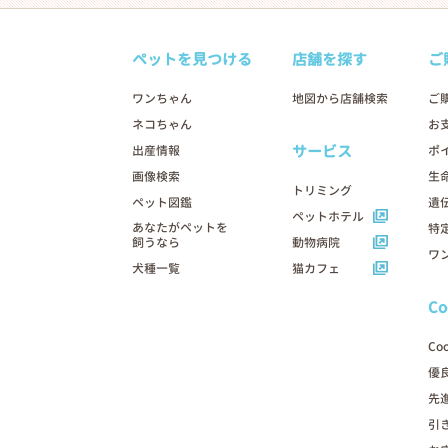
ペットを見つける
店舗を探す
ご
ワンちゃん
地図から店舗検索
ご
ネコちゃん
お
サービス
出産情報
ポ
画像検索
生
トリミング
ペット図鑑
遺
ペットホテル
あなたがペットを
特
飼うなら
動物病院
ワ
犬種一覧
猫カフェ
C
Co
優
先
引