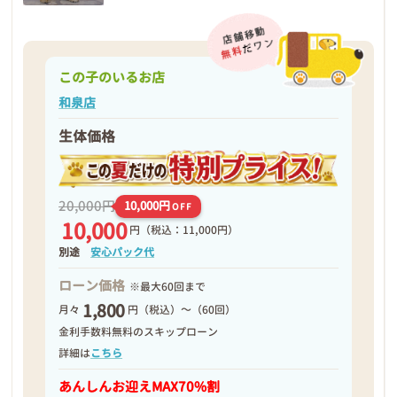
この子のいるお店
和泉店
生体価格
20,000円
10,000円
OFF
10,000
円
（税込：11,000円）
別途
安心パック代
ローン価格
※最大60回まで
1,800
月々
円（税込）～（60回）
金利手数料無料のスキップローン
詳細は
こちら
あんしんお迎え
MAX70%割