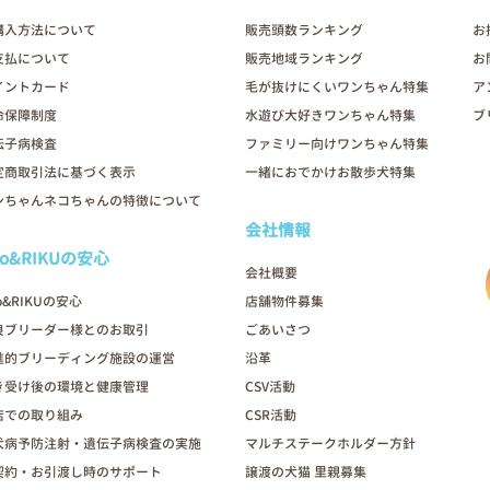
購入方法について
販売頭数ランキング
お
支払について
販売地域ランキング
お
イントカード
毛が抜けにくいワンちゃん特集
ア
命保障制度
水遊び大好きワンちゃん特集
ブ
伝子病検査
ファミリー向けワンちゃん特集
定商取引法に基づく表示
一緒におでかけお散歩犬特集
ンちゃんネコちゃんの特徴について
会社情報
oo&RIKUの安心
会社概要
o&RIKUの安心
店舗物件募集
良ブリーダー様とのお取引
ごあいさつ
進的ブリーディング施設の運営
沿革
き受け後の環境と健康管理
CSV活動
店での取り組み
CSR活動
犬病予防注射・遺伝子病検査の実施
マルチステークホルダー方針
契約・お引渡し時のサポート
譲渡の犬猫 里親募集