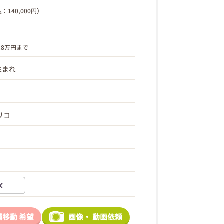
：140,000円）
ら
限8万円まで
 生まれ
リコ
舗移動
希望
画像・
動画依頼