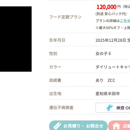
120,000
円（税込
(別途 安心パック代)
フード定期プラン
プランの詳細は
こち
※最大50%オフ・上
生年月日
2025年12月28日
性別
女の子♀
カラー
ダイリュートキャ
血統書
あり ZCC
出生地
愛知県半田市
遺伝子病検査
お見積り・
お問合せ
店