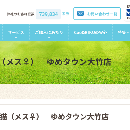
お
739,834
家族
お問い合わせ一覧
弊社のお客様総数
1
サービス
ご購入にあたり
Coo&RIKUの安心
特集・
（メス♀） ゆめタウン大竹店
猫（メス♀） ゆめタウン大竹店