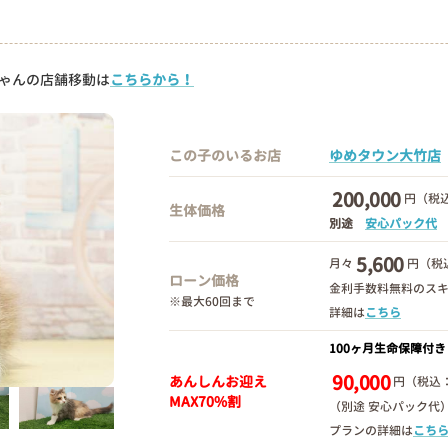
ゃんの店舗移動は
こちらから！
この子のいるお店
ゆめタウン大竹店
200,000
円（税込
生体価格
別途
安心パック代
5,600
月々
円（税
ローン価格
金利手数料無料のス
※最大60回まで
詳細は
こちら
100ヶ月生命保障付き
90,000
あんしんお迎え
円（税込：
MAX70%割
（別途 安心パック代
プランの詳細は
こち