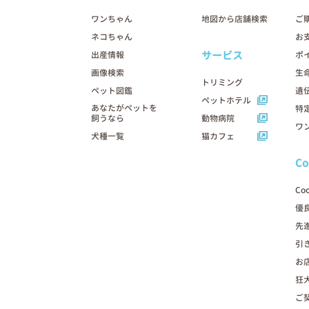
ワンちゃん
地図から店舗検索
ご
ネコちゃん
お
サービス
出産情報
ポ
画像検索
生
トリミング
ペット図鑑
遺
ペットホテル
あなたがペットを
特
飼うなら
動物病院
ワ
犬種一覧
猫カフェ
C
Co
優
先
引
お
狂
ご