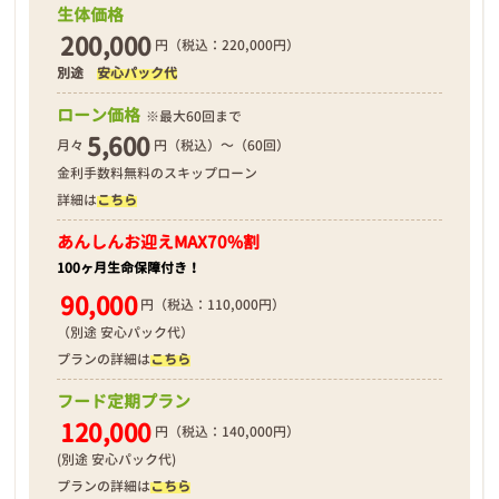
生体価格
200,000
円（税込：220,000円）
別途
安心パック代
❮
❯
ローン価格
※最大60回まで
5,600
月々
円（税込）～（60回）
金利手数料無料のスキップローン
詳細は
こちら
2026年01月17日
あんしんお迎え
MAX70%割
100ヶ月生命保障付き！
90,000
円（税込：110,000円）
（別途 安心パック代）
プランの詳細は
こちら
フード定期プラン
120,000
円（税込：140,000円）
(別途 安心パック代)
プランの詳細は
こちら