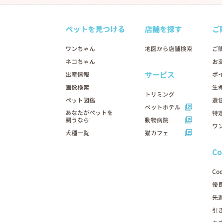
ペットを見つける
店舗を探す
ご
ワンちゃん
地図から店舗検索
ご
ネコちゃん
お
サービス
出産情報
ポ
画像検索
生
トリミング
ペット図鑑
遺
ペットホテル
あなたがペットを
特
飼うなら
動物病院
ワ
犬種一覧
猫カフェ
C
Co
優
先
引