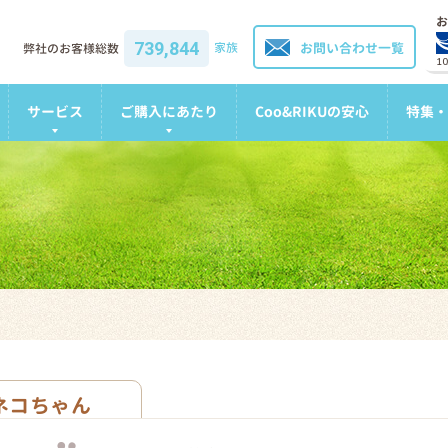
お
739,844
家族
お問い合わせ一覧
弊社のお客様総数
1
サービス
ご購入にあたり
Coo&RIKUの安心
特集・
ネコちゃん