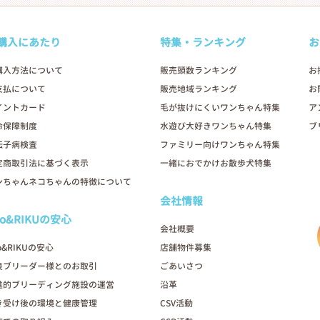
購入にあたり
特集・ランキング
お
購入方法について
販売頭数ランキング
お
支払について
販売地域ランキング
お
イントカード
毛が抜けにくいワンちゃん特集
ア
命保障制度
水遊び大好きワンちゃん特集
ブ
伝子病検査
ファミリー向けワンちゃん特集
定商取引法に基づく表示
一緒におでかけお散歩犬特集
ンちゃんネコちゃんの特徴について
会社情報
oo&RIKUの安心
会社概要
o&RIKUの安心
店舗物件募集
良ブリーダー様とのお取引
ごあいさつ
進的ブリーディング施設の運営
沿革
き受け後の環境と健康管理
CSV活動