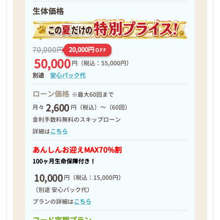
生体価格
70,000円
20,000円
OFF
50,000
円
（税込：55,000円）
別途
安心パック代
ローン価格
※最大60回まで
2,600
月々
円（税込）～（60回）
金利手数料無料のスキップローン
詳細は
こちら
あんしんお迎え
MAX70%割
100ヶ月生命保障付き！
10,000
円
（税込：15,000円）
（別途 安心パック代）
プランの詳細は
こちら