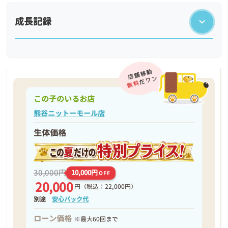
成長記録
この子のいるお店
熊谷ニットーモール店
生体価格
❮
❯
30,000円
10,000円
OFF
20,000
円
（税込：22,000円）
別途
安心パック代
ローン価格
※最大60回まで