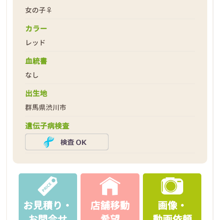
女の子♀
カラー
レッド
血統書
なし
出生地
群馬県渋川市
遺伝子病検査
お見積り・
店舗移動
画像・
お問合せ
希望
動画依頼