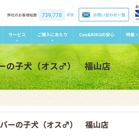
お
739,778
家族
お問い合わせ一覧
弊社のお客様総数
1
サービス
ご購入にあたり
Coo&RIKUの安心
特集・
ーの子犬（オス♂） 福山店
バーの子犬（オス♂） 福山店