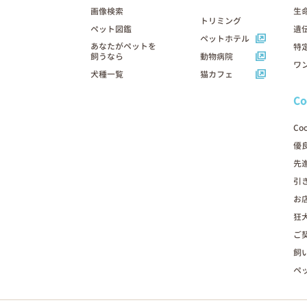
画像検索
生
トリミング
ペット図鑑
遺
ペットホテル
あなたがペットを
特
飼うなら
動物病院
ワ
犬種一覧
猫カフェ
C
Co
優
先
引
お
狂
ご
飼
ペ