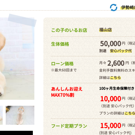
伊勢崎
福山店
この子のいるお店
50,000
円（税込
生体価格
別途
安心パック代
2,600
月々
円（
ローン価格
※最大60回まで
金利手数料無料のス
詳細は
こちら
あんしんお迎え
100ヶ月生命保障付き
MAX70%割
10,000
円（税込
（別途 安心パック代
プランの詳細は
こち
15,000
円（税込
フード定期プラン
(別途 安心パック代)