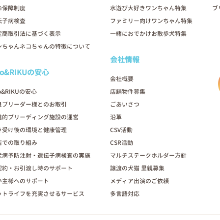
命保障制度
水遊び大好きワンちゃん特集
ブ
伝子病検査
ファミリー向けワンちゃん特集
定商取引法に基づく表示
一緒におでかけお散歩犬特集
ンちゃんネコちゃんの特徴について
会社情報
oo&RIKUの安心
会社概要
o&RIKUの安心
店舗物件募集
良ブリーダー様とのお取引
ごあいさつ
進的ブリーディング施設の運営
沿革
き受け後の環境と健康管理
CSV活動
店での取り組み
CSR活動
犬病予防注射・遺伝子病検査の実施
マルチステークホルダー方針
契約・お引渡し時のサポート
譲渡の犬猫 里親募集
い主様へのサポート
メディア出演のご依頼
ットライフを充実させるサービス
多言語対応