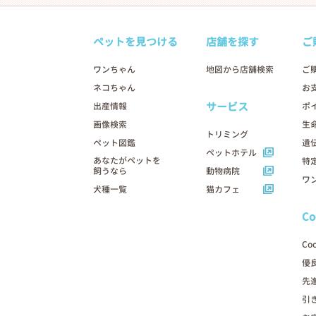
ペットを見つける
店舗を探す
ご
ワンちゃん
地図から店舗検索
ご
ネコちゃん
お
サービス
出産情報
ポ
画像検索
生
トリミング
ペット図鑑
遺
ペットホテル
あなたがペットを
特
飼うなら
動物病院
ワ
犬種一覧
猫カフェ
C
Co
優
先
引