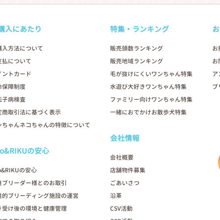
購入にあたり
特集・ランキング
お
購入方法について
販売頭数ランキング
お
支払について
販売地域ランキング
お
イントカード
毛が抜けにくいワンちゃん特集
ア
命保障制度
水遊び大好きワンちゃん特集
ブ
伝子病検査
ファミリー向けワンちゃん特集
定商取引法に基づく表示
一緒におでかけお散歩犬特集
ンちゃんネコちゃんの特徴について
会社情報
oo&RIKUの安心
会社概要
o&RIKUの安心
店舗物件募集
良ブリーダー様とのお取引
ごあいさつ
進的ブリーディング施設の運営
沿革
き受け後の環境と健康管理
CSV活動