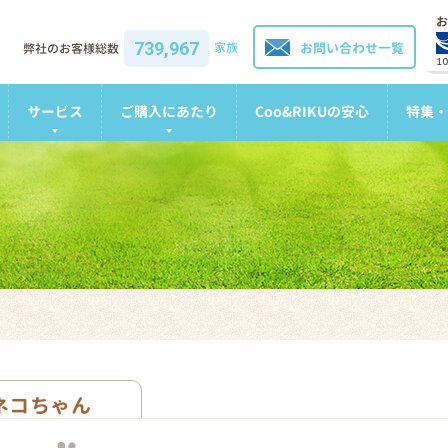
お
739,967
家族
お問い合わせ一覧
弊社のお客様総数
1
サービス
ご購入にあたり
Coo&RIKUの安心
特集・
ネコちゃん