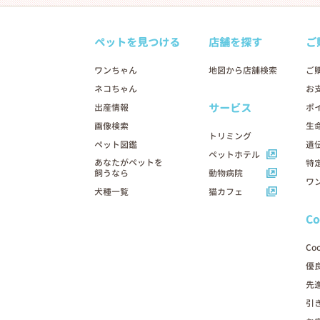
ペットを見つける
店舗を探す
ご
ワンちゃん
地図から店舗検索
ご
ネコちゃん
お
サービス
出産情報
ポ
画像検索
生
トリミング
ペット図鑑
遺
ペットホテル
あなたがペットを
特
飼うなら
動物病院
ワ
犬種一覧
猫カフェ
C
Co
優
先
引