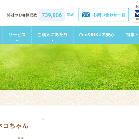
お
739,806
家族
お問い合わせ一覧
弊社のお客様総数
1
サービス
ご購入にあたり
Coo&RIKUの安心
特集・
ネコちゃん