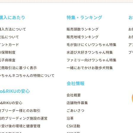
購入にあたり
特集・ランキング
お
購入方法について
販売頭数ランキング
お
支払について
販売地域ランキング
お
イントカード
毛が抜けにくいワンちゃん特集
ア
命保障制度
水遊び大好きワンちゃん特集
ブ
伝子病検査
ファミリー向けワンちゃん特集
定商取引法に基づく表示
一緒におでかけお散歩犬特集
ンちゃんネコちゃんの特徴について
会社情報
oo&RIKUの安心
会社概要
o&RIKUの安心
店舗物件募集
良ブリーダー様とのお取引
ごあいさつ
進的ブリーディング施設の運営
沿革
き受け後の環境と健康管理
CSV活動