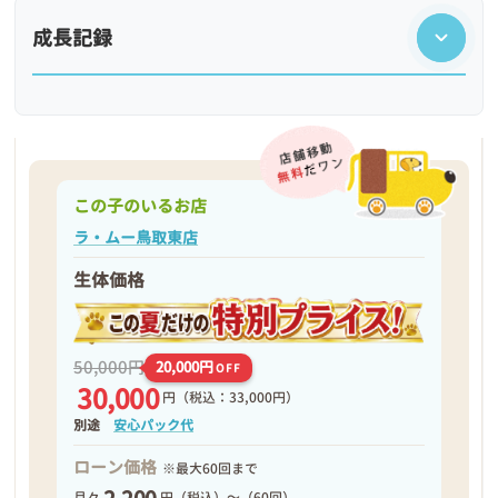
成長記録
この子のいるお店
ラ・ムー鳥取東店
生体価格
❮
❯
50,000円
20,000円
OFF
30,000
円
（税込：33,000円）
別途
安心パック代
ローン価格
※最大60回まで
月々
円（税込）～（60回）