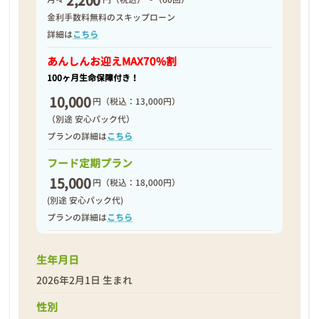
2,200
2026年02月12日
金利手数料無料のスキップローン
詳細は
こちら
あんしんお迎え
MAX70%割
100ヶ月生命保障付き！
10,000
円
（税込：13,000円）
（別途 安心パック代）
プランの詳細は
こちら
フード定期プラン
15,000
円
（税込：18,000円）
(別途 安心パック代)
プランの詳細は
こちら
生年月日
❮
❯
2026年2月1日 生まれ
性別