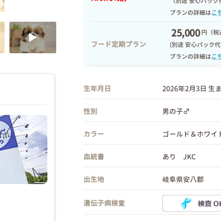
（別途 安心パック
プランの詳細は
こ
25,000
円
（税込
フード定期プラン
(別途 安心パック代
プランの詳細は
こ
生年月日
2026年2月3日 生
性別
男の子♂
カラー
ゴールド＆ホワイ
血統書
あり JKC
出生地
岐阜県安八郡
遺伝子病検査