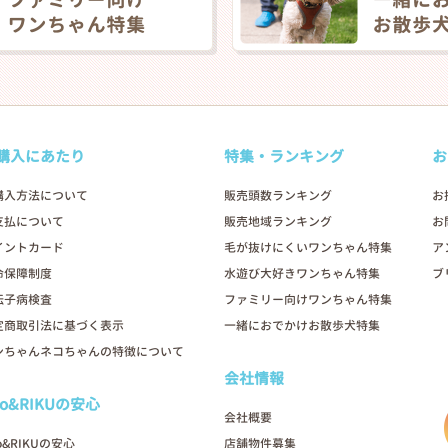
購入にあたり
特集・ランキング
お
購入方法について
販売頭数ランキング
お
支払について
販売地域ランキング
お
イントカード
毛が抜けにくいワンちゃん特集
ア
命保障制度
水遊び大好きワンちゃん特集
ブ
伝子病検査
ファミリー向けワンちゃん特集
定商取引法に基づく表示
一緒におでかけお散歩犬特集
ンちゃんネコちゃんの特徴について
会社情報
oo&RIKUの安心
会社概要
o&RIKUの安心
店舗物件募集