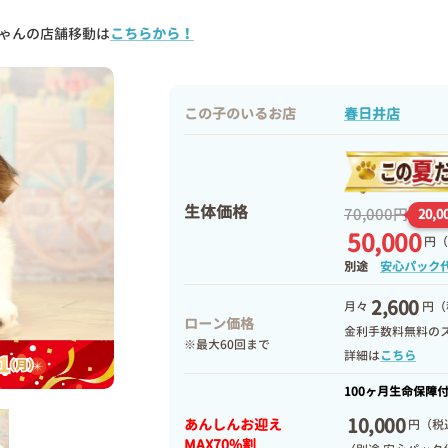
ゃんの店舗移動は
こちらから！
この子のいるお店
春日井店
生体価格
70,000円
20,0
50,000
円
（
別途
安心パック
2,600
月々
円（
ローン価格
金利手数料無料の
※最大60回まで
詳細は
こちら
100ヶ月生命保障
10,000
あんしんお迎え
円
（税込
MAX70%割