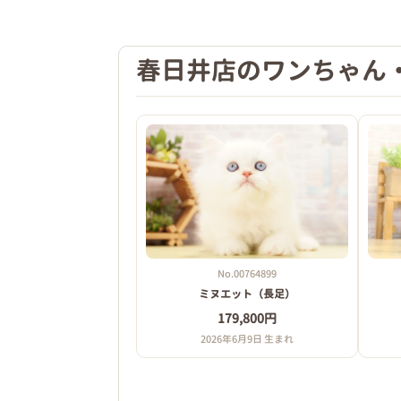
7/16 4.73ｋｇ
★性格・特徴★
春日井店のワンちゃん
よちよち歩きがかわいく、ご飯をいっぱい
No.00764899
ミヌエット（長足）
179,800円
2026年6月9日 生まれ