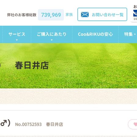
お
739,969
家族
お問い合わせ一覧
弊社のお客様総数
1
サービス
ご購入にあたり
Coo&RIKUの安心
特集・
） 春日井店
♂）
No.00752593 春日井店