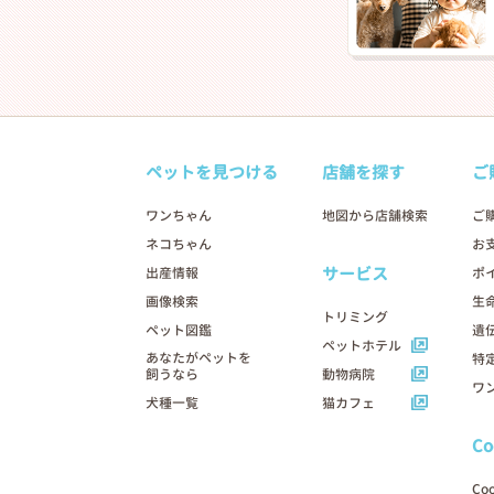
ペットを見つける
店舗を探す
ご
ワンちゃん
地図から店舗検索
ご
ネコちゃん
お
サービス
出産情報
ポ
画像検索
生
トリミング
ペット図鑑
遺
ペットホテル
あなたがペットを
特
飼うなら
動物病院
ワ
犬種一覧
猫カフェ
C
Co