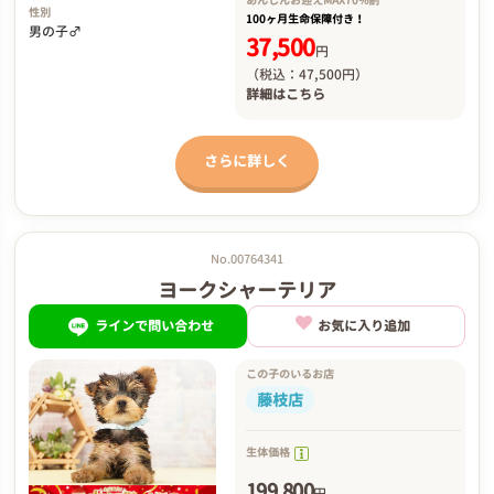
あんしんお迎え
MAX70%割
性別
100ヶ月生命保障付き！
男の子♂
37,500
円
（税込：47,500円）
詳細は
こちら
さらに詳しく
No.00764341
ヨークシャーテリア
ラインで問い合わせ
お気に入り追加
この子のいるお店
藤枝店
生体価格
199,800
円