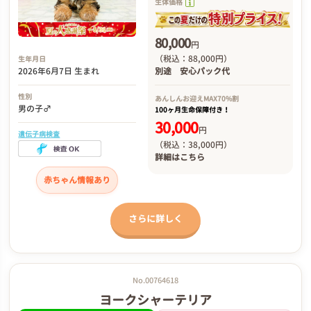
生体価格
80,000
円
（税込：88,000円）
生年月日
2026年6月7日 生まれ
別途
安心パック代
性別
あんしんお迎え
MAX70%割
男の子♂
100ヶ月生命保障付き！
30,000
円
遺伝子病検査
（税込：38,000円）
詳細は
こちら
赤ちゃん情報あり
さらに詳しく
No.00764618
ヨークシャーテリア