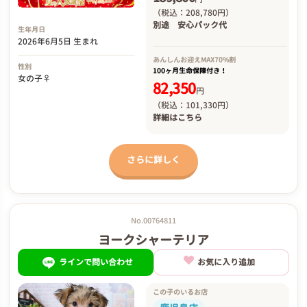
（税込：208,780円）
別途
安心パック代
生年月日
2026年6月5日 生まれ
あんしんお迎え
MAX70%割
性別
100ヶ月生命保障付き！
女の子♀
82,350
円
（税込：101,330円）
詳細は
こちら
さらに詳しく
No.00764811
ヨークシャーテリア
ラインで問い合わせ
お気に入り追加
この子のいるお店