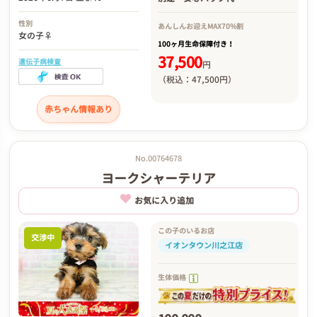
性別
あんしんお迎え
MAX70%割
女の子♀
100ヶ月生命保障付き！
37,500
遺伝子病検査
円
（税込：47,500円）
赤ちゃん情報あり
No.00764678
ヨークシャーテリア
お気に入り追加
この子のいるお店
交渉中
イオンタウン川之江店
生体価格