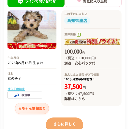
ラインで問い合わせ
お気に入り追加
この子のいるお店
高知御座店
生体価格
100,000
円
（税込：110,000円）
生年月日
2026年5月16日 生まれ
別途
安心パック代
性別
あんしんお迎え
MAX70%割
女の子♀
100ヶ月生命保障付き！
37,500
円
遺伝子病検査
（税込：47,500円）
詳細は
こちら
赤ちゃん情報あり
さらに詳しく