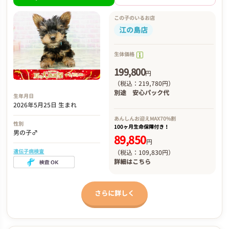
この子のいるお店
江の島店
生体価格
199,800
円
（税込：219,780円）
別途
安心パック代
生年月日
2026年5月25日 生まれ
あんしんお迎え
MAX70%割
性別
100ヶ月生命保障付き！
男の子♂
89,850
円
遺伝子病検査
（税込：109,830円）
詳細は
こちら
さらに詳しく