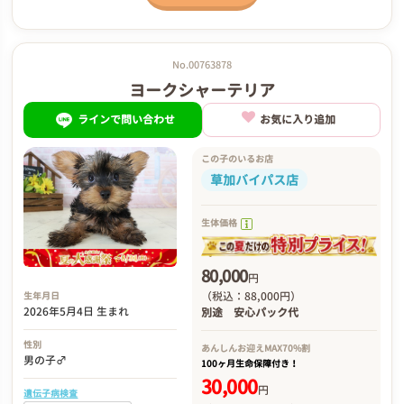
No.00763878
ヨークシャーテリア
ラインで問い合わせ
お気に入り追加
この子のいるお店
草加バイパス店
生体価格
80,000
円
（税込：88,000円）
生年月日
2026年5月4日 生まれ
別途
安心パック代
性別
あんしんお迎え
MAX70%割
男の子♂
100ヶ月生命保障付き！
30,000
円
遺伝子病検査