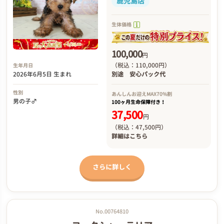
鹿児島店
生体価格
100,000
円
（税込：110,000円）
生年月日
2026年6月5日 生まれ
別途
安心パック代
性別
あんしんお迎え
MAX70%割
男の子♂
100ヶ月生命保障付き！
37,500
円
（税込：47,500円）
詳細は
こちら
さらに詳しく
No.00764810