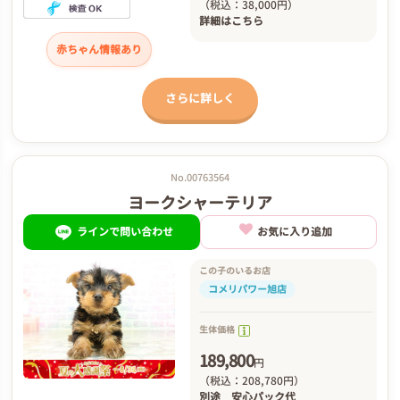
（税込：38,000円）
詳細は
こちら
赤ちゃん情報あり
さらに詳しく
No.00763564
ヨークシャーテリア
ラインで問い合わせ
お気に入り追加
この子のいるお店
コメリパワー旭店
生体価格
189,800
円
（税込：208,780円）
別途
安心パック代