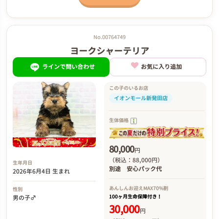
No.00764749
ヨークシャーテリア
ラインで問い合わせ
お気に入り追加
この子のいるお店
イオンモール新発田店
生体価格
80,000
円
（税込：88,000円）
生年月日
別途
安心パック代
2026年6月4日 生まれ
あんしんお迎え
MAX70%割
性別
100ヶ月生命保障付き！
男の子♂
30,000
円