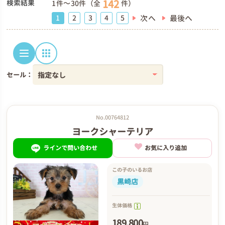
142
検索結果
1件～30件（全
件）
次へ
最後へ
1
2
3
4
5
セール：
No.00764812
ヨークシャーテリア
ラインで問い合わせ
お気に入り追加
この子のいるお店
黒崎店
生体価格
189,800
円