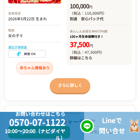
100,000
円
（税込：110,000円）
生年月日
2026年5月22日 生まれ
別途
安心パック代
性別
あんしんお迎え
MAX70%割
女の子♀
100ヶ月生命保障付き！
37,500
円
遺伝子病検査
（税込：47,500円）
詳細は
こちら
赤ちゃん情報あり
さらに詳しく
お問い合わせはこちら
No.00763419
Lineで
0570-07-1122
ヨークシャーテリア
問い合せ
10:00～20:00（ナビダイヤ
ラインで問い合わせ
お気に入り追加
ル）