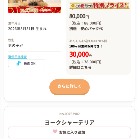
80,000
円
（税込：88,000円）
生年月日
2026年5月31日 生まれ
別途
安心パック代
性別
あんしんお迎え
MAX70%割
男の子♂
100ヶ月生命保障付き！
30,000
円
遺伝子病検査
（税込：38,000円）
詳細は
こちら
さらに詳しく
No.00763982
ヨークシャーテリア
お気に入り追加