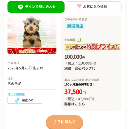
ラインで問い合わせ
お気に入り追加
この子のいるお店
新潟東店
生体価格
100,000
円
（税込：110,000円）
生年月日
2026年5月26日 生まれ
別途
安心パック代
性別
あんしんお迎え
MAX70%割
男の子♂
100ヶ月生命保障付き！
37,500
円
遺伝子病検査
（税込：47,500円）
詳細は
こちら
さらに詳しく