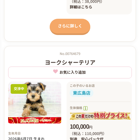
（税込：38,000円）
詳細は
こちら
さらに詳しく
No.00764679
ヨークシャーテリア
お気に入り追加
この子のいるお店
交渉中
東広島店
生体価格
100,000
円
（税込：110,000円）
生年月日
2026年6月7日 生まれ
別途
安心パック代