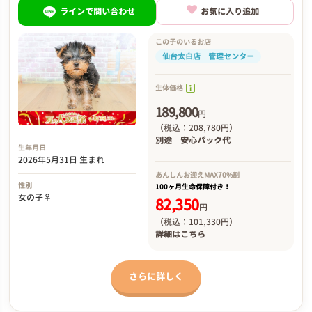
ラインで問い合わせ
お気に入り追加
この子のいるお店
仙台太白店 管理センター
生体価格
189,800
円
（税込：208,780円）
別途
安心パック代
生年月日
2026年5月31日 生まれ
あんしんお迎え
MAX70%割
性別
100ヶ月生命保障付き！
女の子♀
82,350
円
（税込：101,330円）
詳細は
こちら
さらに詳しく