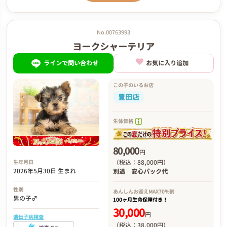
No.00763993
ヨークシャーテリア
ラインで問い合わせ
お気に入り追加
この子のいるお店
豊田店
生体価格
80,000
円
（税込：88,000円）
生年月日
2026年5月30日 生まれ
別途
安心パック代
性別
あんしんお迎え
MAX70%割
男の子♂
100ヶ月生命保障付き！
30,000
円
遺伝子病検査
（税込：38,000円）