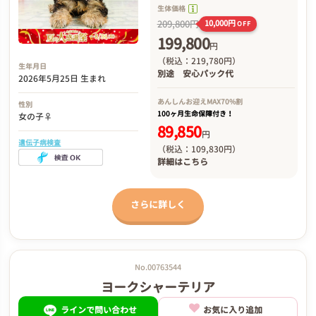
生体価格
209,800円
10,000円
OFF
199,800
円
（税込：219,780円）
生年月日
別途
安心パック代
2026年5月25日 生まれ
あんしんお迎え
MAX70%割
性別
100ヶ月生命保障付き！
女の子♀
89,850
円
遺伝子病検査
（税込：109,830円）
詳細は
こちら
さらに詳しく
No.00763544
ヨークシャーテリア
ラインで問い合わせ
お気に入り追加