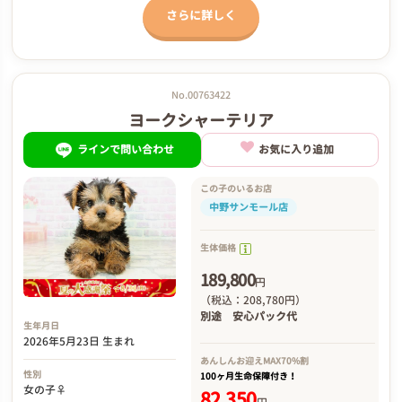
さらに詳しく
No.00763422
ヨークシャーテリア
ラインで問い合わせ
お気に入り追加
この子のいるお店
中野サンモール店
生体価格
189,800
円
（税込：208,780円）
別途
安心パック代
生年月日
2026年5月23日 生まれ
あんしんお迎え
MAX70%割
性別
100ヶ月生命保障付き！
女の子♀
82,350