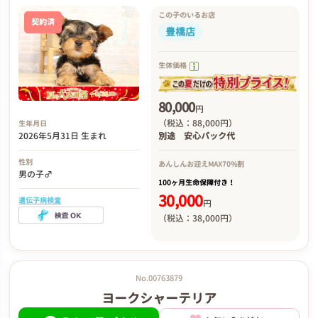
この子のいるお店
契約済
豊橋店
生体価格
80,000
円
（税込：88,000円）
生年月日
2026年5月31日 生まれ
別途
安心パック代
性別
あんしんお迎え
MAX70%割
男の子♂
100ヶ月生命保障付き！
30,000
遺伝子病検査
円
（税込：38,000円）
No.00763879
ヨークシャーテリア