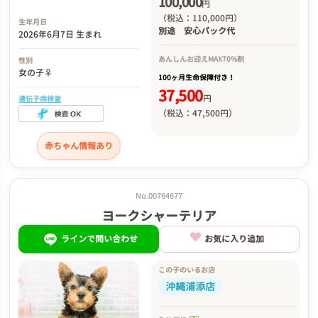
100,000
円
（税込：110,000円）
生年月日
別途
安心パック代
2026年6月7日 生まれ
あんしんお迎え
MAX70%割
性別
女の子♀
100ヶ月生命保障付き！
37,500
円
遺伝子病検査
（税込：47,500円）
赤ちゃん情報あり
No.00764677
ヨークシャーテリア
ラインで問い合わせ
お気に入り追加
この子のいるお店
沖縄浦添店