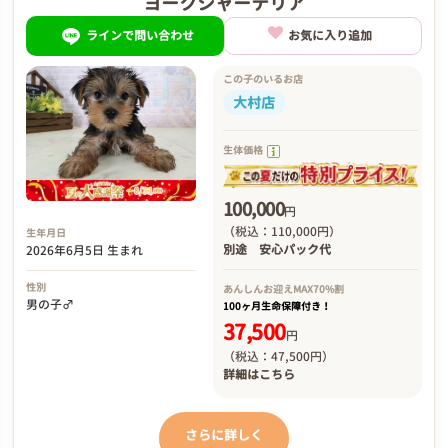
ヨークシャーテリア
ラインで問い合わせ
お気に入り追加
この子のいるお店
大村店
生体価格
100,000
円
（税込：110,000円）
生年月日
別途
安心パック代
2026年6月5日 生まれ
性別
あんしんお迎え
MAX70%割
男の子♂
100ヶ月生命保障付き！
37,500
円
（税込：47,500円）
詳細は
こちら
さらに詳しく