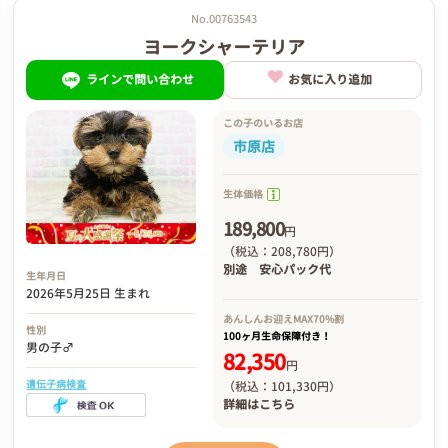
No.00763543
ヨークシャーテリア
ラインで問い合わせ
お気に入り追加
この子のいるお店
市原店
生体価格
189,800
円
（税込：208,780円）
別途
安心パック代
生年月日
2026年5月25日 生まれ
あんしんお迎え
MAX70%割
性別
100ヶ月生命保障付き！
男の子♂
82,350
円
遺伝子病検査
（税込：101,330円）
詳細は
こちら