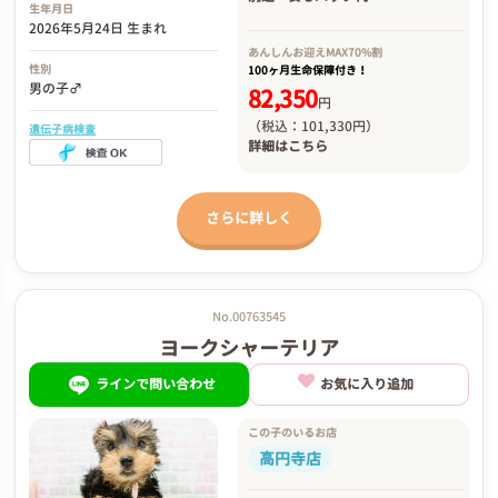
生年月日
2026年5月24日 生まれ
あんしんお迎え
MAX70%割
性別
100ヶ月生命保障付き！
男の子♂
82,350
円
（税込：101,330円）
遺伝子病検査
詳細は
こちら
さらに詳しく
No.00763545
ヨークシャーテリア
ラインで問い合わせ
お気に入り追加
この子のいるお店
高円寺店