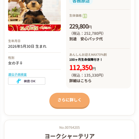
各務原店
生体価格
229,800
円
（税込：252,780円）
別途
安心パック代
生年月日
2026年5月30日 生まれ
あんしんお迎え
MAX70%割
性別
100ヶ月生命保障付き！
女の子♀
112,350
円
遺伝子病検査
（税込：135,330円）
詳細は
こちら
さらに詳しく
No.00764205
ヨークシャーテリア