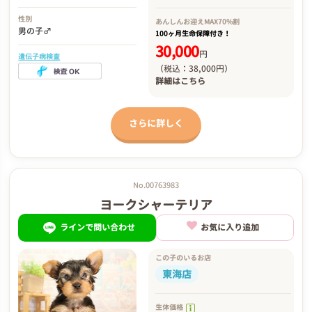
性別
あんしんお迎え
MAX70%割
男の子♂
100ヶ月生命保障付き！
30,000
円
遺伝子病検査
（税込：38,000円）
詳細は
こちら
さらに詳しく
No.00763983
ヨークシャーテリア
ラインで問い合わせ
お気に入り追加
この子のいるお店
東海店
生体価格