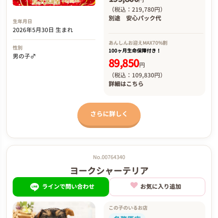
（税込：219,780円）
別途
安心パック代
生年月日
2026年5月30日 生まれ
あんしんお迎え
MAX70%割
性別
100ヶ月生命保障付き！
男の子♂
89,850
円
（税込：109,830円）
詳細は
こちら
さらに詳しく
No.00764340
ヨークシャーテリア
ラインで問い合わせ
お気に入り追加
この子のいるお店