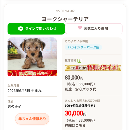
No.00764502
ヨークシャーテリア
ラインで問い合わせ
お気に入り追加
この子のいるお店
FKDインターパーク店
生体価格
80,000
円
（税込：88,000円）
生年月日
別途
安心パック代
2026年6月5日 生まれ
あんしんお迎え
MAX70%割
性別
100ヶ月生命保障付き！
男の子♂
30,000
円
赤ちゃん情報あり
（税込：38,000円）
詳細は
こちら