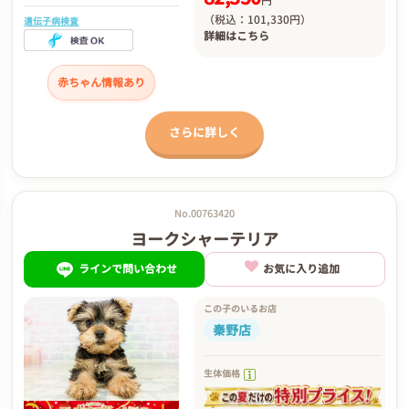
円
（税込：101,330円）
遺伝子病検査
詳細は
こちら
赤ちゃん情報あり
さらに詳しく
No.00763420
ヨークシャーテリア
ラインで問い合わせ
お気に入り追加
この子のいるお店
秦野店
生体価格