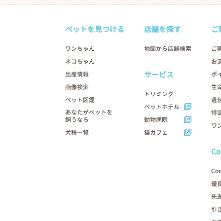
ペットを見つける
店舗を探す
ご
ワンちゃん
地図から店舗検索
ご
ネコちゃん
お
サービス
出産情報
ポ
画像検索
生
トリミング
ペット図鑑
遺
ペットホテル
あなたがペットを
特
飼うなら
動物病院
ワ
犬種一覧
猫カフェ
C
Co
優
先
引