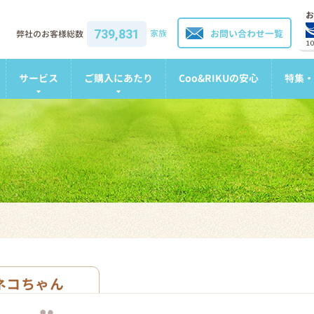
お
739,831
家族
お問い合わせ一覧
弊社のお客様総数
1
サービス
ご購入にあたり
Coo&RIKUの安心
特集・
ネコちゃん