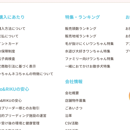
購入にあたり
特集・ランキング
お
購入方法について
販売頭数ランキング
お
支払について
販売地域ランキング
お
イントカード
毛が抜けにくいワンちゃん特集
ア
命保障制度
水遊び大好きワンちゃん特集
ブ
伝子病検査
ファミリー向けワンちゃん特集
定商取引法に基づく表示
一緒におでかけお散歩犬特集
ンちゃんネコちゃんの特徴について
会社情報
oo&RIKUの安心
会社概要
o&RIKUの安心
店舗物件募集
良ブリーダー様とのお取引
ごあいさつ
進的ブリーディング施設の運営
沿革
き受け後の環境と健康管理
CSV活動