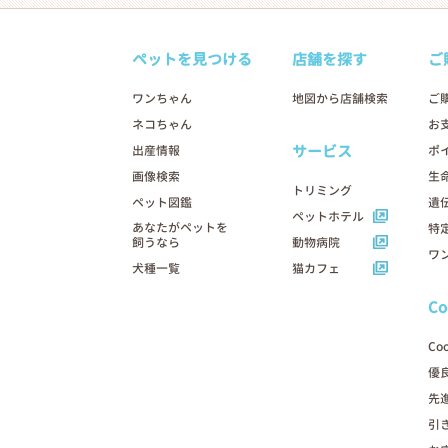
ペットを見つける
店舗を探す
ご
ワンちゃん
地図から店舗検索
ご
ネコちゃん
お
サービス
出産情報
ポ
画像検索
生
トリミング
ペット図鑑
遺
ペットホテル
あなたがペットを
特
飼うなら
動物病院
ワ
犬種一覧
猫カフェ
C
Co
優
先
引