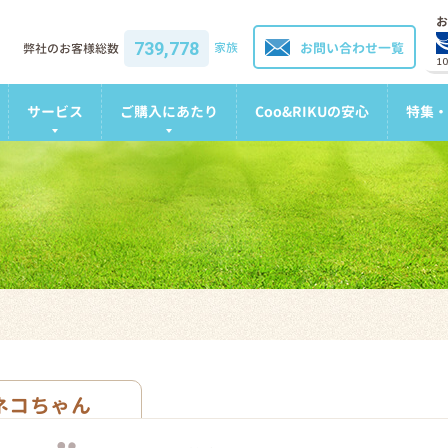
お
739,778
家族
お問い合わせ一覧
弊社のお客様総数
1
サービス
ご購入にあたり
Coo&RIKUの安心
特集・
ネコちゃん