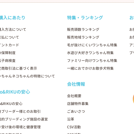
購入にあたり
特集・ランキング
お
購入方法について
販売頭数ランキング
お
支払について
販売地域ランキング
お
イントカード
毛が抜けにくいワンちゃん特集
ア
命保障制度
水遊び大好きワンちゃん特集
ブ
伝子病検査
ファミリー向けワンちゃん特集
定商取引法に基づく表示
一緒におでかけお散歩犬特集
ンちゃんネコちゃんの特徴について
会社情報
oo&RIKUの安心
会社概要
o&RIKUの安心
店舗物件募集
良ブリーダー様とのお取引
ごあいさつ
進的ブリーディング施設の運営
沿革
き受け後の環境と健康管理
CSV活動