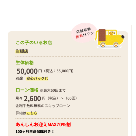
この子のいるお店
岩槻店
生体価格
50,000
円（税込：55,000円）
別途
安心パック代
ローン価格
※最大60回まで
2,600
月々
円（税込）～（60回）
金利手数料無料のスキップローン
詳細は
こちら
あんしんお迎え
MAX70%割
100ヶ月生命保障付き！