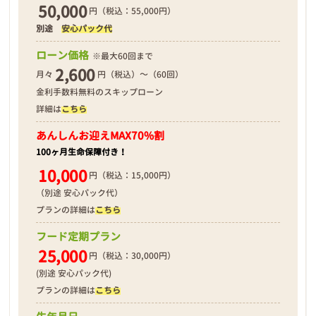
50,000
円（税込：55,000円）
別途
安心パック代
❮
❯
ローン価格
※最大60回まで
2,600
月々
円（税込）～（60回）
金利手数料無料のスキップローン
詳細は
こちら
2026年02月19日
あんしんお迎え
MAX70%割
100ヶ月生命保障付き！
10,000
円（税込：15,000円）
（別途 安心パック代）
プランの詳細は
こちら
フード定期プラン
25,000
円（税込：30,000円）
(別途 安心パック代)
プランの詳細は
こちら