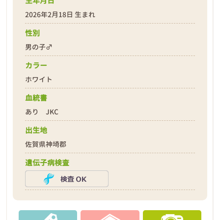
生年月日
2026年2月18日 生まれ
性別
男の子♂
❮
❯
カラー
ホワイト
血統書
あり JKC
出生地
2026年02月19日
佐賀県神埼郡
遺伝子病検査