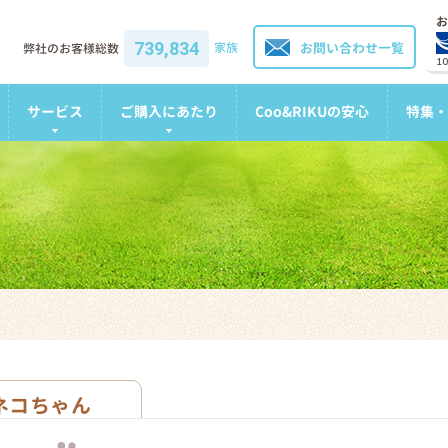
お
739,834
家族
お問い合わせ一覧
弊社のお客様総数
1
サービス
ご購入にあたり
Coo&RIKUの安心
特集・
ネコちゃん