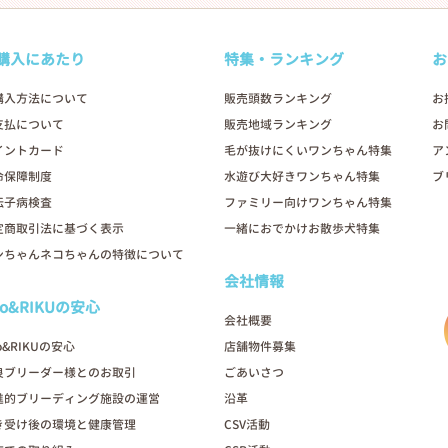
購入にあたり
特集・ランキング
お
購入方法について
販売頭数ランキング
お
支払について
販売地域ランキング
お
イントカード
毛が抜けにくいワンちゃん特集
ア
命保障制度
水遊び大好きワンちゃん特集
ブ
伝子病検査
ファミリー向けワンちゃん特集
定商取引法に基づく表示
一緒におでかけお散歩犬特集
ンちゃんネコちゃんの特徴について
会社情報
oo&RIKUの安心
会社概要
o&RIKUの安心
店舗物件募集
良ブリーダー様とのお取引
ごあいさつ
進的ブリーディング施設の運営
沿革
き受け後の環境と健康管理
CSV活動