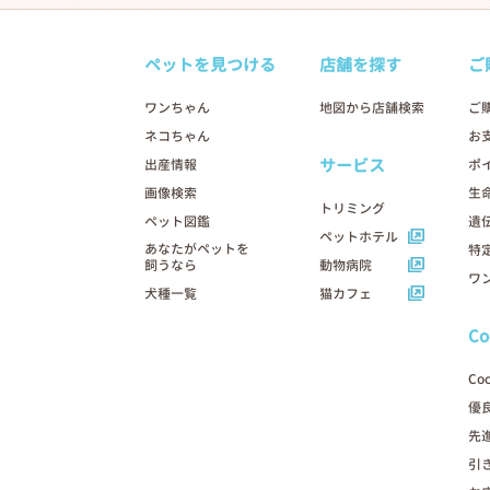
ペットを見つける
店舗を探す
ご
ワンちゃん
地図から店舗検索
ご
ネコちゃん
お
サービス
出産情報
ポ
画像検索
生
トリミング
ペット図鑑
遺
ペットホテル
あなたがペットを
特
飼うなら
動物病院
ワ
犬種一覧
猫カフェ
C
Co
優
先
引