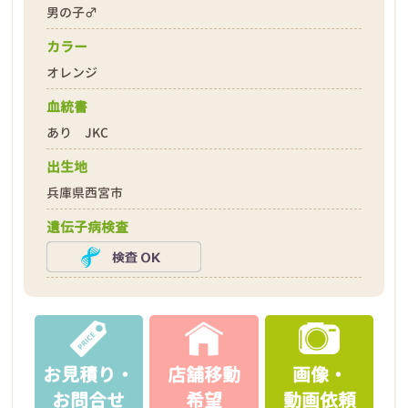
男の子♂
カラー
オレンジ
血統書
あり JKC
出生地
兵庫県西宮市
遺伝子病検査
お見積り・
店舗移動
画像・
お問合せ
希望
動画依頼