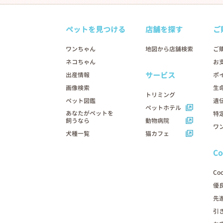
ペットを見つける
店舗を探す
ご
ワンちゃん
地図から店舗検索
ご
ネコちゃん
お
サービス
出産情報
ポ
画像検索
生
トリミング
ペット図鑑
遺
ペットホテル
あなたがペットを
特
飼うなら
動物病院
ワ
犬種一覧
猫カフェ
C
Co
優
先
引