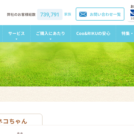
お
739,791
家族
お問い合わせ一覧
弊社のお客様総数
1
サービス
ご購入にあたり
Coo&RIKUの安心
特集・
ネコちゃん