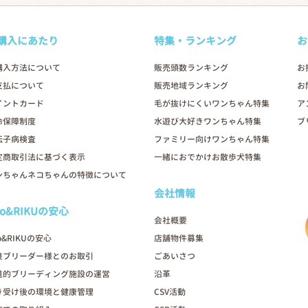
購入にあたり
特集・ランキング
お
購入方法について
販売頭数ランキング
お
支払について
販売地域ランキング
お
イントカード
毛が抜けにくいワンちゃん特集
ア
命保障制度
水遊び大好きワンちゃん特集
ブ
伝子病検査
ファミリー向けワンちゃん特集
定商取引法に基づく表示
一緒におでかけお散歩犬特集
ンちゃんネコちゃんの特徴について
会社情報
oo&RIKUの安心
会社概要
o&RIKUの安心
店舗物件募集
良ブリーダー様とのお取引
ごあいさつ
進的ブリーディング施設の運営
沿革
き受け後の環境と健康管理
CSV活動