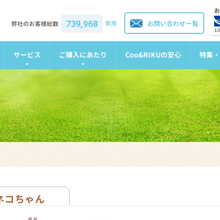
お
739,968
家族
お問い合わせ一覧
弊社のお客様総数
1
サービス
ご購入にあたり
Coo&RIKUの安心
特集・
ネコちゃん