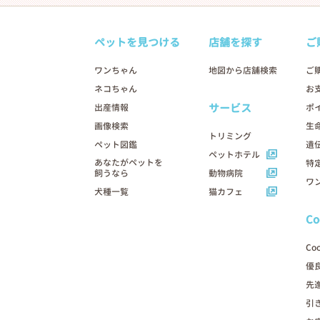
ペットを見つける
店舗を探す
ご
ワンちゃん
地図から店舗検索
ご
ネコちゃん
お
サービス
出産情報
ポ
画像検索
生
トリミング
ペット図鑑
遺
ペットホテル
あなたがペットを
特
飼うなら
動物病院
ワ
犬種一覧
猫カフェ
C
Co
優
先
引