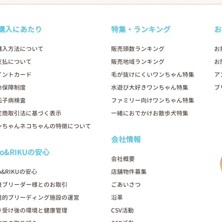
購入にあたり
特集・ランキング
お
購入方法について
販売頭数ランキング
お
支払について
販売地域ランキング
お
イントカード
毛が抜けにくいワンちゃん特集
ア
命保障制度
水遊び大好きワンちゃん特集
ブ
伝子病検査
ファミリー向けワンちゃん特集
定商取引法に基づく表示
一緒におでかけお散歩犬特集
ンちゃんネコちゃんの特徴について
会社情報
oo&RIKUの安心
会社概要
o&RIKUの安心
店舗物件募集
良ブリーダー様とのお取引
ごあいさつ
進的ブリーディング施設の運営
沿革
き受け後の環境と健康管理
CSV活動